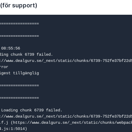
 (för support)
=================

=================

08:55:56

ding chunk 6739 failed.

://www.dealguru.se/_next/static/chunks/6739-752fe37bf22d5
ror

igest tillgänglig

=================

=================

 Loading chunk 6739 failed.

://www.dealguru.se/_next/static/chunks/6739-752fe37bf22d5
.js:1:5014)
