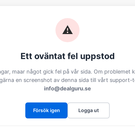
⚠️
Ett oväntat fel uppstod
agar, maar något gick fel på vår sida. Om problemet k
 gärna en screenshot av denna sida till vårt support-
info@dealguru.se
Försök igen
Logga ut