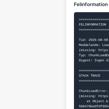
Felinformation
===============
FELINFORMATION

===============
Tid: 2026-08-08 
Meddelande: Loa
(missing: https
Typ: ChunkLoadEr
Digest: Ingen d
===============
STACK TRACE

===============
ChunkLoadError:
(missing: https
    at Object.b.f.j (https://www.dealguru.se/_next/static/chunks/webpack-
586478be0fdf9054