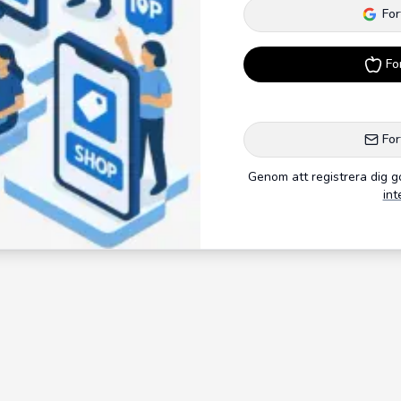
For
Fo
For
Genom att registrera dig 
int