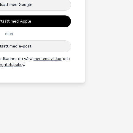
tsätt med Google
rtsätt med Apple
eller
tsätt med e-post
godkänner du våra
medlemsvillkor
och
egritetspolicy
.