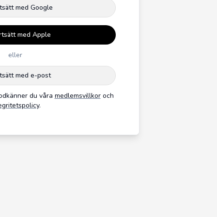
tsätt med Google
rtsätt med Apple
eller
tsätt med e-post
godkänner du våra
medlemsvillkor
och
egritetspolicy
.