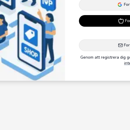
For
Fo
For
Genom att registrera dig 
int