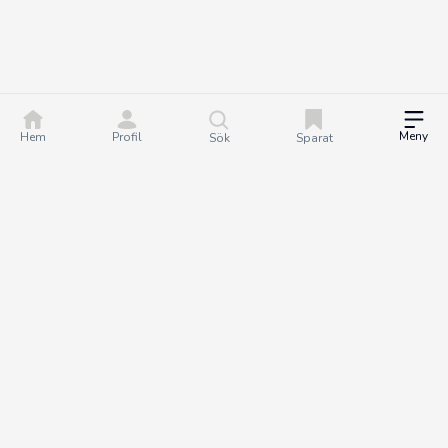
Meny
Hem
Profil
Sök
Sparat
DealGuru.se är ett community för dig som älskar bra
erbjudanden och deals. Tillsammans hjälper vi varandra att göra
bättre köp genom att hitta och dela de bästa erbjudandena. Det
är helt gratis att bli medlem på Dealguru, så om du vill fatta
smartare köpbeslut och spara både tid och pengar - bli en
DealGuru du också!