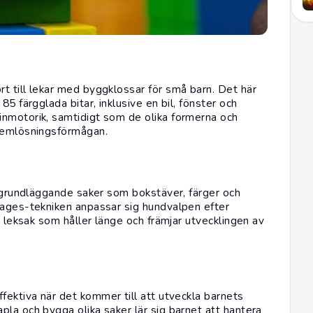
t till lekar med byggklossar för små barn. Det här
5 färgglada bitar, inklusive en bil, fönster och
inmotorik, samtidigt som de olika formerna och
blemlösningsförmågan.
 grundläggande saker som bokstäver, färger och
tages-tekniken anpassar sig hundvalpen efter
l leksak som håller länge och främjar utvecklingen av
fektiva när det kommer till att utveckla barnets
la och bygga olika saker lär sig barnet att hantera