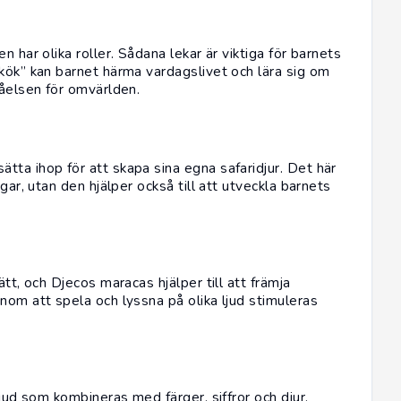
 har olika roller. Sådana lekar är viktiga för barnets
“kök” kan barnet härma vardagslivet och lära sig om
tåelsen för omvärlden.
tta ihop för att skapa sina egna safaridjur. Det här
gar, utan den hjälper också till att utveckla barnets
tt, och Djecos maracas hjälper till att främja
nom att spela och lyssna på olika ljud stimuleras
ljud som kombineras med färger, siffror och djur.