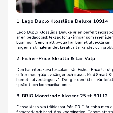
1. Lego Duplo Klosslåda Deluxe 10914
Lego
Duplo Klosslåda Deluxe är en perfekt inkörspor
är en pedagogisk leksak för 2-åringar som innehåller 8
blommor. Genom att bygga kan barnet utveckla sin f
färgerna stimulerar det kreativa tänkandet och pro
2. Fisher-Price Skratta & Lär Valp
Den här interaktiva leksaken från
Fisher-Price
lär ut
siffror med hjälp av sånger och fraser. Med Smart S
barnets utvecklingsnivå. Det gör den till en värdeful
språket och kommunikationen.
3. BRIO Mönstrade klossar 25 st 30112
Dessa klassiska träklossar från
BRIO
är enkla men ef
finmotorik och hand-öga-koordination. Genom att stap