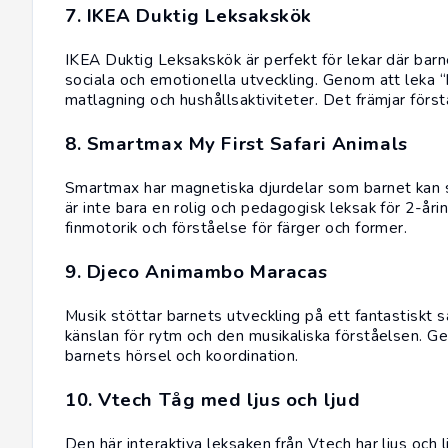
7. IKEA Duktig Leksakskök
IKEA
Duktig Leksakskök är perfekt för lekar där barnen
sociala och emotionella utveckling. Genom att leka 
matlagning och hushållsaktiviteter. Det främjar förs
8. Smartmax My First Safari Animals
Smartmax har magnetiska djurdelar som barnet kan sä
är inte bara en rolig och pedagogisk leksak för 2-årin
finmotorik och förståelse för färger och former.
9. Djeco Animambo Maracas
Musik stöttar barnets utveckling på ett fantastiskt sä
känslan för rytm och den musikaliska förståelsen. Ge
barnets hörsel och koordination.
10. Vtech Tåg med ljus och ljud
Den här interaktiva leksaken från Vtech har ljus och 