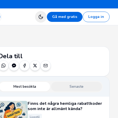
Gå med gratis
Logga in
Dela till
Mest besökta
Senaste
Finns det några hemliga rabattkoder
som inte är allmänt kända?
Livsstil