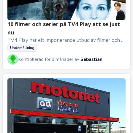
10 filmer och serier på TV4 Play att se just
nu
TV4 Play har ett imponerande utbud av filmer och s
erier just nu. På plattformen hittar du allt från skratt
Underhållning
och romantik ...
Kontrollerad för 8 månader av
Sebastian