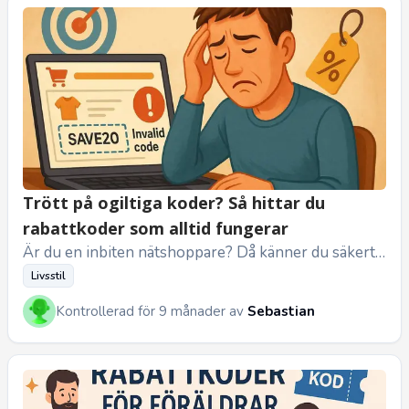
Trött på ogiltiga koder? Så hittar du
rabattkoder som alltid fungerar
Är du en inbiten nätshoppare? Då känner du säkert i
gen känslan: Du har hittat det perfekta plagget eller
Livsstil
prylen, lagt de...
Kontrollerad för 9 månader av
Sebastian