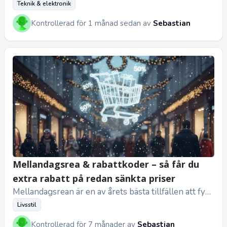
en är dålig – utan för att det finns för mycket att välja
Teknik & elektronik
på. Nästa...
Kontrollerad för 1 månad sedan av
Sebastian
Mellandagsrea & rabattkoder – så får du
extra rabatt på redan sänkta priser
Mellandagsrean är en av årets bästa tillfällen att fyn
da online. Priserna pressas rejält och butikerna tävla
Livsstil
r om din upp...
Kontrollerad för 7 månader av
Sebastian