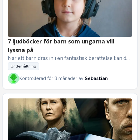
7 ljudböcker för barn som ungarna vill
lyssna på
När ett barn dras in i en fantastisk berättelse kan du
verkligen se magin i ögonen. Det är något alldeles s
Underhållning
peciellt. Och...
Kontrollerad för 8 månader av
Sebastian