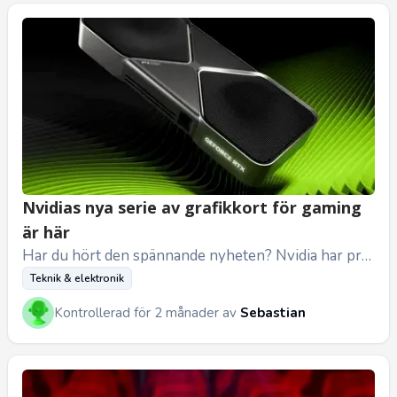
Nvidias nya serie av grafikkort för gaming
är här
Har du hört den spännande nyheten? Nvidia har pre
cis avslöjat sin nästa generation av grafikkort, RTX 5
Teknik & elektronik
0-serien, och det...
Kontrollerad för 2 månader av
Sebastian