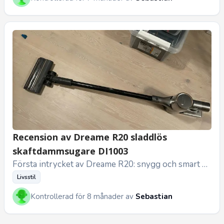
Recension av Dreame R20 sladdlös
skaftdammsugare DI1003
Första intrycket av Dreame R20: snygg och smart de
signMitt första intryck av Dreame R20 var att den se
Livsstil
r riktigt modern u...
Kontrollerad för 8 månader av
Sebastian