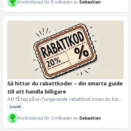
Kontrollerad för 8 månader av
Sebastian
Så hittar du rabattkoder – din smarta guide
till att handla billigare
Att få tag på en fungerande rabattkod innan du klick
ar hem något kan ge både en lägre totalsumma och e
Livsstil
tt litet lyckorus....
Kontrollerad för 2 månader av
Sebastian