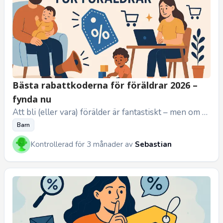
Bästa rabattkoderna för föräldrar 2026 –
fynda nu
Att bli (eller vara) förälder är fantastiskt – men om vi
ska vara ärliga äter föräldraskapet upp plånboken i e
Barn
n rasande ...
Kontrollerad för 3 månader av
Sebastian