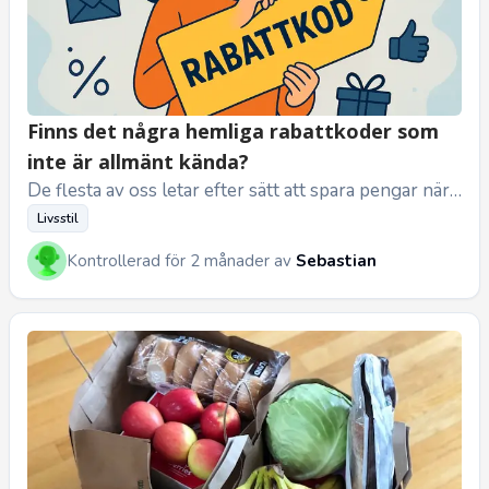
Finns det några hemliga rabattkoder som
inte är allmänt kända?
De flesta av oss letar efter sätt att spara pengar när
vi handlar online. En strategi som många använder är
Livsstil
att söka eft...
Kontrollerad för 2 månader av
Sebastian