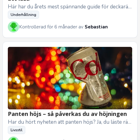
Här har du årets mest spännande guide för deckaräls
kare! För om du älskar att försvinna in i en bok där m
Underhållning
ysterier, intri...
Kontrollerad för 6 månader av
Sebastian
Panten höjs – så påverkas du av höjningen
Har du hört nyheten att panten höjs? Ja, du läste rät
t! Under andra halvan av 2025 kommer vi att börja se
Livsstil
högre pantbelo...