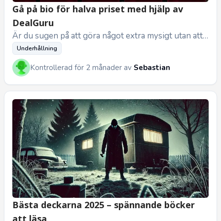
Gå på bio för halva priset med hjälp av
DealGuru
Är du sugen på att göra något extra mysigt utan att t
ömma plånboken? Då har vi en fantastisk nyhet för d
Underhållning
ig! Just nu kan ...
Kontrollerad för 2 månader av
Sebastian
Bästa deckarna 2025 – spännande böcker
att läsa