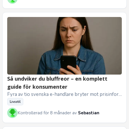
Så undviker du bluffreor – en komplett
guide för konsumenter
Fyra av tio svenska e-handlare bryter mot prisinfor
mationslagen, och åtta av tio svenskar misstror Blac
Livsstil
k Friday-erbjudan...
Kontrollerad för 8 månader av
Sebastian