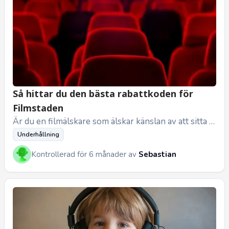
Så hittar du den bästa rabattkoden för
Filmstaden
Är du en filmälskare som älskar känslan av att sitta i
en bekväm biosalong, redo att uppslukas av en helt
Underhållning
ny värld på de...
Kontrollerad för 6 månader av
Sebastian