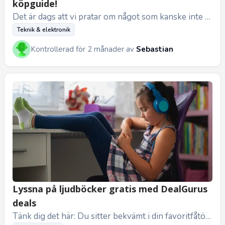
köpguide!
Det är dags att vi pratar om något som kanske inte lå
ter superspännande vid första anblicken – routrar. M
Teknik & elektronik
en om du någon ...
Kontrollerad för 2 månader av
Sebastian
Lyssna på ljudböcker gratis med DealGurus
deals
Tänk dig det här: Du sitter bekvämt i din favoritfåtölj