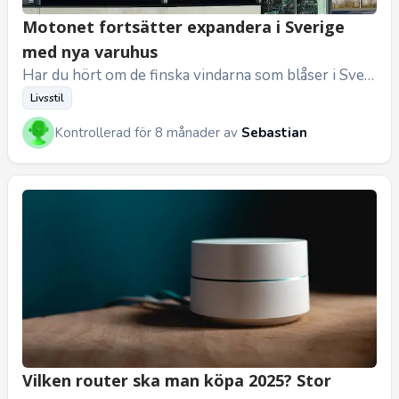
Motonet fortsätter expandera i Sverige
med nya varuhus
Har du hört om de finska vindarna som blåser i Sveri
ge just nu? Vi snackar inte om bastubad eller salmia
Livsstil
k, utan om den f...
Kontrollerad för 8 månader av
Sebastian
Vilken router ska man köpa 2025? Stor