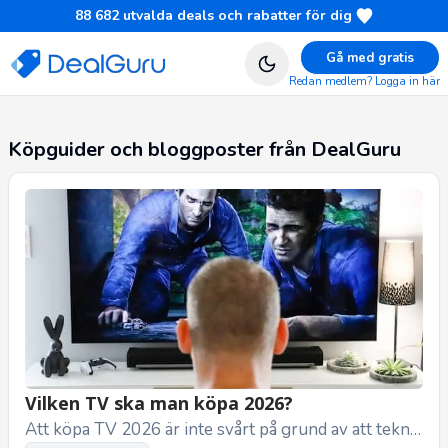
88 682
utvalda deals och rabatter för dig
Gå med gratis
Redan medlem? Logga in här
Köpguider och bloggposter från DealGuru
Vilken TV ska man köpa 2026?
Att köpa TV 2026 är inte svårt på grund av att teknik