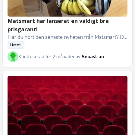
Matsmart har lanserat en väldigt bra
prisgaranti
Har du hört den senaste nyheten från Matsmart? De
har precis lanserat något som kommer att göra unde
Livsstil
rverk för familjekas...
Kontrollerad för 2 månader av
Sebastian