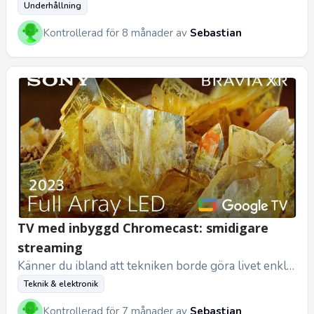
med en kopp kaffe i handen. Eller kanske är du ute p
Underhållning
å en promena...
Kontrollerad för 8 månader av
Sebastian
TV med inbyggd Chromecast: smidigare
streaming
Känner du ibland att tekniken borde göra livet enkla
re, inte svårare? Som när du försöker streama något
Teknik & elektronik
från mobilen til...
Kontrollerad för 7 månader av
Sebastian