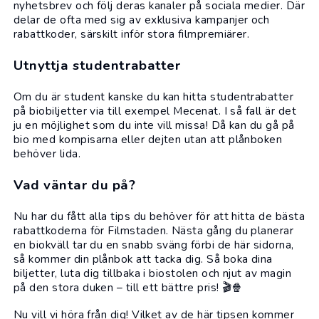
nyhetsbrev och följ deras kanaler på sociala medier. Där
delar de ofta med sig av exklusiva kampanjer och
rabattkoder, särskilt inför stora filmpremiärer.
Utnyttja studentrabatter
Om du är student kanske du kan hitta
studentrabatter
på biobiljetter via till exempel Mecenat. I så fall är det
ju en möjlighet som du inte vill missa! Då kan du gå på
bio
med kompisarna eller dejten utan att plånboken
behöver lida.
Vad väntar du på?
Nu har du fått alla tips du behöver för att hitta de bästa
rabattkoderna för Filmstaden. Nästa gång du planerar
en biokväll tar du en snabb sväng förbi de här sidorna,
så kommer din plånbok att tacka dig. Så boka dina
biljetter, luta dig tillbaka i biostolen och njut av magin
på den stora duken – till ett bättre pris! 🎬🍿
Nu vill vi höra från dig! Vilket av de här tipsen kommer