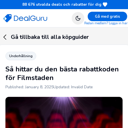
88 676
utvalda deals och rabatter för dig
Gå med gratis
Redan medlem? Logga in här
Gå tillbaka till alla köpguider
Underhållning
Så hittar du den bästa rabattkoden
för Filmstaden
Published: January 8, 2025
Updated: Invalid Date