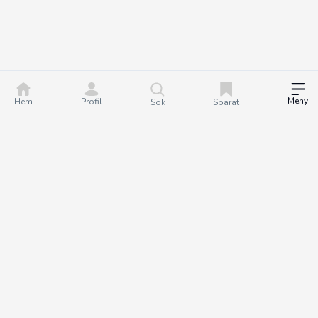
Meny
Hem
Profil
Sök
Sparat
DealGuru.se är ett community för dig som älskar bra
erbjudanden och deals. Tillsammans hjälper vi varandra att göra
bättre köp genom att hitta och dela de bästa erbjudandena. Det
är helt gratis att bli medlem på Dealguru, så om du vill fatta
smartare köpbeslut och spara både tid och pengar - bli en
DealGuru du också!