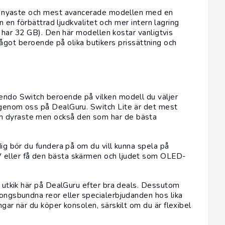
 nyaste och mest avancerade modellen med en
en förbättrad ljudkvalitet och mer intern lagring
ar 32 GB). Den här modellen kostar vanligtvis
ågot beroende på olika butikers prissättning och
tendo Switch beroende på vilken modell du väljer
l genom oss på DealGuru. Switch Lite är det mest
n dyraste men också den som har de bästa
dig bör du fundera på om du vill kunna spela på
V
eller få den bästa skärmen och ljudet som OLED-
la utkik här på DealGuru efter bra deals. Dessutom
songsbundna reor eller specialerbjudanden hos lika
ngar när du köper konsolen, särskilt om du är flexibel