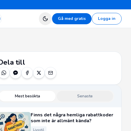
Gå med gratis
Logga in
Dela till
Mest besökta
Senaste
Finns det några hemliga rabattkoder
som inte är allmänt kända?
Livsstil