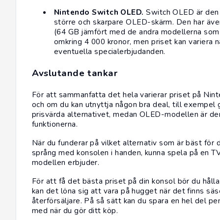
Nintendo Switch OLED.
Switch OLED är den
större och skarpare OLED-skärm. Den har även 
(64 GB jämfört med de andra modellerna som h
omkring 4 000 kronor, men priset kan variera n
eventuella specialerbjudanden.
Avslutande tankar
För att sammanfatta det hela varierar priset på Nin
och om du kan utnyttja någon bra deal, till exempe
prisvärda alternativet, medan OLED-modellen är de
funktionerna.
När du funderar på vilket alternativ som är bäst för 
språng med konsolen i handen, kunna spela på en
T
modellen erbjuder.
För att få det bästa priset på din konsol bör du hål
kan det löna sig att vara på hugget när det finns sä
återförsäljare. På så sätt kan du spara en hel del pe
med när du gör ditt köp.