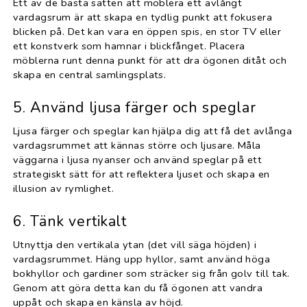
Ett av de bästa sätten att möblera ett avlångt
vardagsrum är att skapa en tydlig punkt att fokusera
blicken på. Det kan vara en öppen spis, en stor TV eller
ett konstverk som hamnar i blickfånget. Placera
möblerna runt denna punkt för att dra ögonen ditåt och
skapa en central samlingsplats.
5. Använd ljusa färger och speglar
Ljusa färger och speglar kan hjälpa dig att få det avlånga
vardagsrummet att kännas större och ljusare. Måla
väggarna i ljusa nyanser och använd speglar på ett
strategiskt sätt för att reflektera ljuset och skapa en
illusion av rymlighet.
6. Tänk vertikalt
Utnyttja den vertikala ytan (det vill säga höjden) i
vardagsrummet. Häng upp hyllor, samt använd höga
bokhyllor och gardiner som sträcker sig från golv till tak.
Genom att göra detta kan du få ögonen att vandra
uppåt och skapa en känsla av höjd.