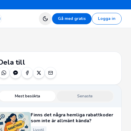
Gå med gratis
Logga in
Dela till
Mest besökta
Senaste
Finns det några hemliga rabattkoder
som inte är allmänt kända?
Livsstil