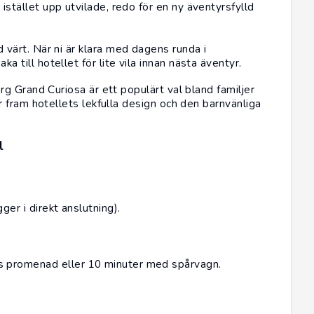
istället upp utvilade, redo för en ny äventyrsfylld
d värt. När ni är klara med dagens runda i
a till hotellet för lite vila innan nästa äventyr.
g Grand Curiosa är ett populärt val bland familjer
 fram hotellets lekfulla design och den barnvänliga
l
er i direkt anslutning).
s promenad eller 10 minuter med spårvagn.