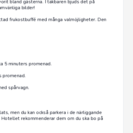
avorit bland gästerna. I takbaren bjuds det på
amvänliga bilder!
ttad frukostbuffé med många valmöjligheter. Den
ka 5 minuters promenad.
s promenad.
med spårvagn.
lats, men du kan också parkera i de närliggande
n. Hotellet rekommenderar dem om du ska bo på