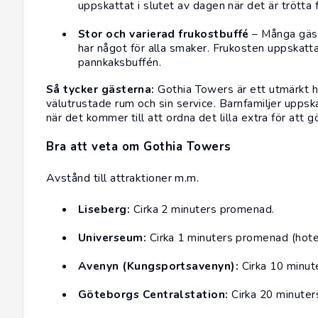
uppskattat i slutet av dagen när det är trötta 
Stor och varierad frukostbuffé
– Många gäst
har något för alla smaker. Frukosten uppskatt
pannkaksbuffén.
Så tycker gästerna:
Gothia Towers är ett utmärkt ho
välutrustade rum och sin service. Barnfamiljer uppsk
när det kommer till att ordna det lilla extra för att 
Bra att veta om Gothia Towers
Avstånd till attraktioner m.m.
Liseberg:
Cirka 2 minuters promenad.
Universeum:
Cirka 1 minuters promenad (hotelle
Avenyn (Kungsportsavenyn):
Cirka 10 minu
Göteborgs Centralstation:
Cirka 20 minuter