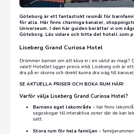
Göteborg är ett fantastiskt resmål för barnfamil
för alla. Här finns charmiga kanaler, shoppings
Universeum. I den här guiden berättar vi om någr
Göteborg. Läs vidare och hitta det hotell som pa
Liseberg Grand Curiosa Hotel
Drömmer barnen om att kliva in i en värld av magi? 
valet! Hotellet ligger precis intill Liseberg och är ett
dra på er skorna och direkt kunna dra iväg till karusel
SE AKTUELLA PRISER OCH BOKA RUM HÄR!
Varför välja Liseberg Grand Curiosa Hotel?
Barnens eget lekområde
– här finns lekområd
sagoskogar till interaktiva zoner där de kan lek
sätt.
Stora rum för hela familjen
– familjerummen