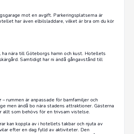
ngsgarage mot en avgift. Parkeringsplatserna är
tellet har även elbilsladdare, vilket är bra om du kör
ll ha nära till Göteborgs hamn och kust. Hotellets
skärgård. Samtidigt har ni ändå gångavstånd till
r
– rummen är anpassade för barnfamiljer och
läge men ändå bo nära stadens attraktioner. Gästerna
 allt som behövs för en trivsam vistelse.
drar kan koppla av i hotellets takbar och njuta av
ar efter en dag fylld av aktiviteter. Den