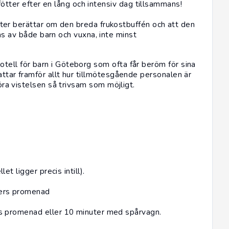
fötter efter en lång och intensiv dag tillsammans!
er berättar om den breda frukostbuffén och att den
as av både barn och vuxna, inte minst
tell för barn i Göteborg som ofta får beröm för sina
attar framför allt hur tillmötesgående personalen är
göra vistelsen så trivsam som möjligt.
t ligger precis intill).
ters promenad
s promenad eller 10 minuter med spårvagn.