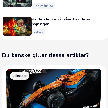
Underhållning
Panten höjs – så påverkas du av
höjningen
Livsstil
Du kanske gillar dessa artiklar?
Leksaker