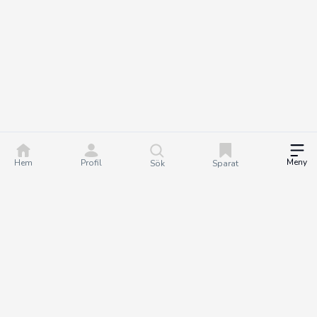
Meny
Hem
Profil
Sök
Sparat
DealGuru.se är ett community för dig som älskar bra
erbjudanden och deals. Tillsammans hjälper vi varandra att göra
bättre köp genom att hitta och dela de bästa erbjudandena. Det