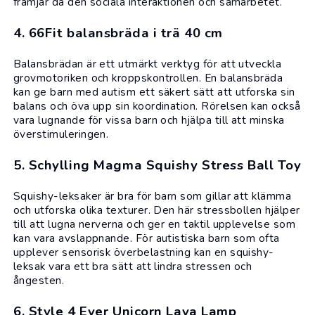
främjar då den sociala interaktionen och samarbetet.
4. 66Fit balansbräda i trä 40 cm
Balansbrädan är ett utmärkt verktyg för att utveckla
grovmotoriken och kroppskontrollen. En balansbräda
kan ge barn med autism ett säkert sätt att utforska sin
balans och öva upp sin koordination. Rörelsen kan också
vara lugnande för vissa barn och hjälpa till att minska
överstimuleringen.
5. Schylling Magma Squishy Stress Ball Toy
Squishy-leksaker är bra för barn som gillar att klämma
och utforska olika texturer. Den här stressbollen hjälper
till att lugna nerverna och ger en taktil upplevelse som
kan vara avslappnande. För autistiska barn som ofta
upplever sensorisk överbelastning kan en squishy-
leksak vara ett bra sätt att lindra stressen och
ångesten.
6. Style 4 Ever Unicorn Lava Lamp