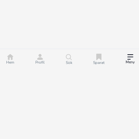
Meny
Hem
Profil
Sök
Sparat
DealGuru.se är ett community för dig som älskar bra
erbjudanden och deals. Tillsammans hjälper vi varandra att göra
bättre köp genom att hitta och dela de bästa erbjudandena. Det
är helt gratis att bli medlem på Dealguru, så om du vill fatta
smartare köpbeslut och spara både tid och pengar - bli en
DealGuru du också!