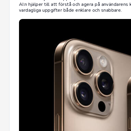
AI:n hjälper till att förstå och agera på användarens k
vardagliga uppgifter både enklare och snabbare.