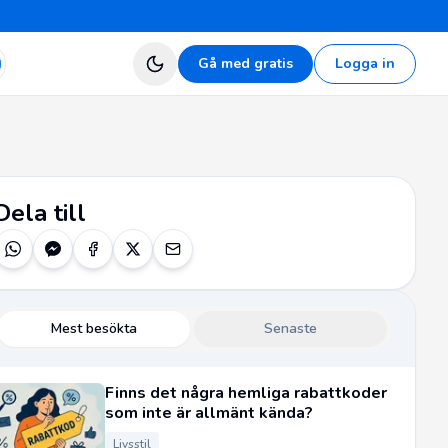
Gå med gratis
Logga in
Dela till
Mest besökta
Senaste
Finns det några hemliga rabattkoder
som inte är allmänt kända?
Livsstil