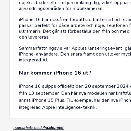
objekt i bilder eller miljön omkring dig, vilket öppnar
användningsområden för mobilkameran.
iPhone 16 har också en förbättrad batteritid och st
passar perfekt för både arbete och nöje. Telefonen fin
ultramarin. Det går att förbeställa den från och m
den levereras.
Sammanfattningsvis var Apples lanseringsevent igår 
iPhone-användare. Den snara framtiden utlovar mycke
integrerad AI.
När kommer iPhone 16 ut?
iPhone 16 släpps officiellt den 20 september 2024 oc
från 13 september. Den här nya modellen har kraftful
annat
iPhone 15 Plus
. Till exempel har den nya
iPho
integrerad Apple Intelligence-teknik.
i samarbete med
PriceRunner