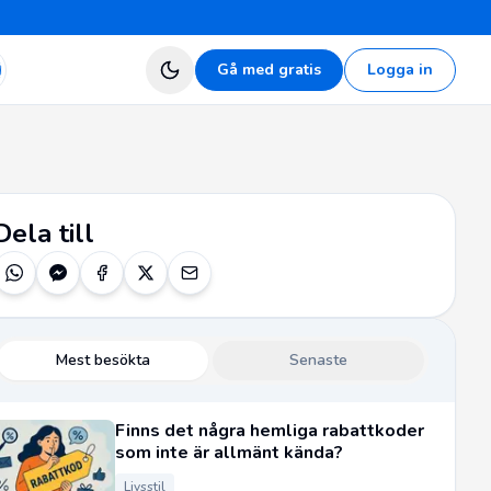
Gå med gratis
Logga in
Dela till
Mest besökta
Senaste
Finns det några hemliga rabattkoder
som inte är allmänt kända?
Livsstil