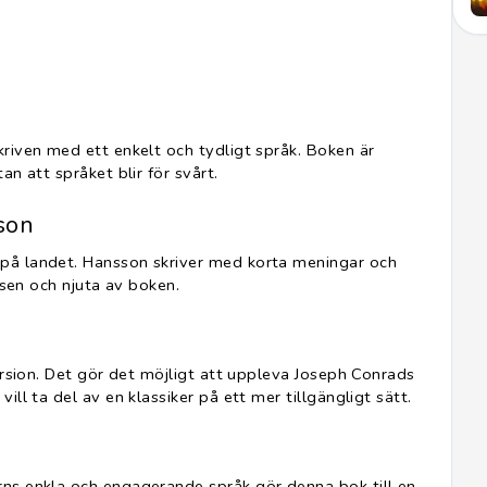
kriven med ett enkelt och tydligt språk. Boken är
an att språket blir för svårt.
son
 på landet. Hansson skriver med korta meningar och
elsen och njuta av boken.
d
version. Det gör det möjligt att uppleva Joseph Conrads
ill ta del av en klassiker på ett mer tillgängligt sätt.
rns enkla och engagerande språk gör denna bok till en