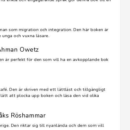
man som migration och integration. Den här boken är
de unga och vuxna läsare.
i Åhman Owetz
n är perfekt för den som vill ha en avkopplande bok
afé. Den är skriven med ett lättläst och tillgängligt
 lätt att plocka upp boken och läsa den vid olika
a Kåks Röshammar
rige. Den riktar sig till nyanlända och dem som vill