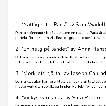
1. “Nattåget till Paris” av Sara Wadell
Denna spännande berättelse om en resa till Paris är s
perfekt för den som vill läsa en gripande berättelse ut
2. “En helg på landet” av Anna Hans
Detta är en avkopplande och lättläst bok om en helg
ett enkelt språk, så det är lätt att följa med i berätt
3. “Mörkrets hjärta” av Joseph Conra
Denna klassiker har förenklats och blivit en lättläst 
mästerverk utan språkliga hinder. Perfekt för den som v
4. “Vickys värdshus” av Sara Paborn
En charmig berättelse om livet på ett värdshus. Pabo