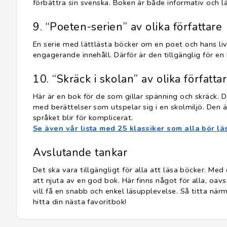
förbättra sin svenska. Boken är både informativ och lä
9. “Poeten-serien” av olika författare
En serie med lättlästa böcker om en poet och hans liv
engagerande innehåll. Därför är den tillgänglig för en 
10. “Skräck i skolan” av olika författa
Här är en bok för de som gillar spänning och skräck. De
med berättelser som utspelar sig i en skolmiljö. Den är
språket blir för komplicerat.
Se även vår lista med 25 klassiker som alla bör lä
Avslutande tankar
Det ska vara tillgängligt för alla att läsa böcker. Med
att njuta av en god bok. Här finns något för alla, oavs
vill få en snabb och enkel läsupplevelse. Så titta närm
hitta din nästa favoritbok!