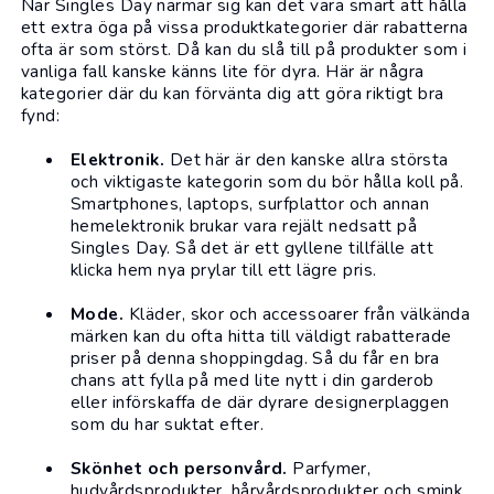
När Singles Day närmar sig kan det vara smart att hålla
ett extra öga på vissa produktkategorier där rabatterna
ofta är som störst. Då kan du slå till på produkter som i
vanliga fall kanske känns lite för dyra. Här är några
kategorier där du kan förvänta dig att göra riktigt bra
fynd:
Elektronik
.
Det här är den kanske allra största
och viktigaste kategorin som du bör hålla koll på.
Smartphones
,
laptops
,
surfplattor
och annan
hemelektronik brukar vara rejält nedsatt på
Singles Day. Så det är ett gyllene tillfälle att
klicka hem nya prylar till ett lägre pris.
Mode.
Kläder
,
skor
och
accessoarer
från välkända
märken kan du ofta hitta till väldigt rabatterade
priser på denna shoppingdag. Så du får en bra
chans att fylla på med lite nytt i din garderob
eller införskaffa de där dyrare designerplaggen
som du har suktat efter.
Skönhet
och personvård.
Parfymer
,
hudvårdsprodukter
, hårvårdsprodukter och
smink