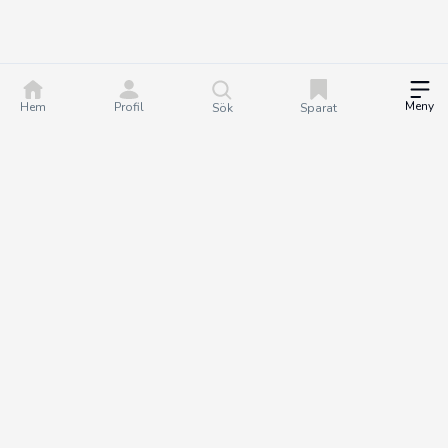
Meny
Hem
Profil
Sök
Sparat
DealGuru.se är ett community för dig som älskar bra
erbjudanden och deals. Tillsammans hjälper vi varandra att göra
bättre köp genom att hitta och dela de bästa erbjudandena. Det
är helt gratis att bli medlem på Dealguru, så om du vill fatta
smartare köpbeslut och spara både tid och pengar - bli en
DealGuru du också!