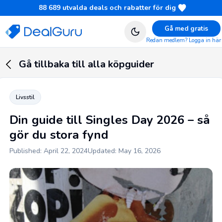
88 689
utvalda deals och rabatter för dig
Gå med gratis
Redan medlem? Logga in här
Gå tillbaka till alla köpguider
Livsstil
Din guide till Singles Day 2026 – så
gör du stora fynd
Published: April 22, 2024
Updated: May 16, 2026