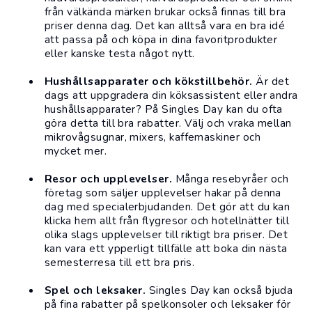
från välkända märken brukar också finnas till bra
priser denna dag. Det kan alltså vara en bra idé
att passa på och köpa in dina favoritprodukter
eller kanske testa något nytt.
Hushållsapparater och
kökstillbehör
.
Är det
dags att uppgradera din
köksassistent
eller andra
hushållsapparater? På Singles Day kan du ofta
göra detta till bra rabatter. Välj och vraka mellan
mikrovågsugnar, mixers, kaffemaskiner och
mycket mer.
Resor
och
upplevelser
.
Många resebyråer och
företag som säljer upplevelser hakar på denna
dag med specialerbjudanden. Det gör att du kan
klicka hem allt från
flygresor
och
hotellnätter
till
olika slags upplevelser till riktigt bra priser. Det
kan vara ett ypperligt tillfälle att boka din nästa
semesterresa till ett bra pris.
Spel och leksaker.
Singles Day kan också bjuda
på fina rabatter på
spelkonsoler
och
leksaker
för