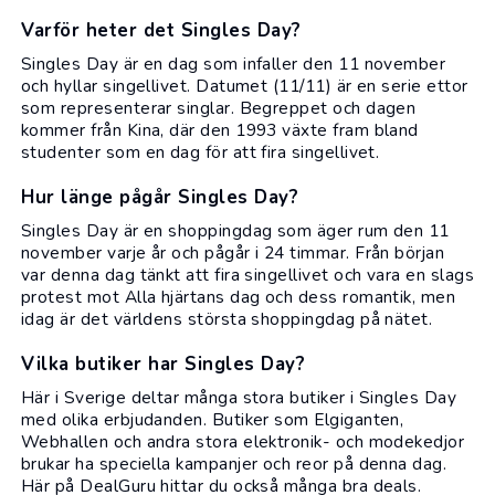
Varför heter det Singles Day?
Singles Day är en dag som infaller den 11 november
och hyllar singellivet. Datumet (11/11) är en serie ettor
som representerar singlar. Begreppet och dagen
kommer från Kina, där den 1993 växte fram bland
studenter som en dag för att fira singellivet.
Hur länge pågår Singles Day?
Singles Day är en shoppingdag som äger rum den 11
november varje år och pågår i 24 timmar. Från början
var denna dag tänkt att fira singellivet och vara en slags
protest mot Alla hjärtans dag och dess romantik, men
idag är det världens största shoppingdag på nätet.
Vilka butiker har Singles Day?
Här i Sverige deltar många stora butiker i Singles Day
med olika erbjudanden. Butiker som
Elgiganten
,
Webhallen
och andra stora elektronik- och modekedjor
brukar ha speciella kampanjer och reor på denna dag.
Här på DealGuru hittar du också många bra deals.