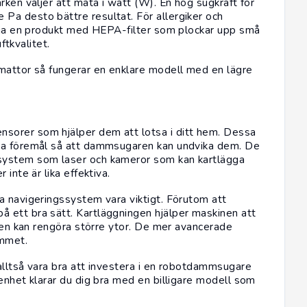
rken väljer att mäta i watt (W). En hög sugkraft för
Pa desto bättre resultat. För allergiker och
älja en produkt med HEPA-filter som plockar upp små
uftkvalitet.
 mattor så fungerar en enklare modell med en lägre
sorer som hjälper dem att lotsa i ditt hem. Dessa
dra föremål så att dammsugaren kan undvika dem. De
system som laser och kameror som kan kartlägga
inte är lika effektiva.
a navigeringssystem vara viktigt. Förutom att
 ett bra sätt. Kartläggningen hjälper maskinen att
 den kan rengöra större ytor. De mer avancerade
emmet.
alltså vara bra att investera i en robotdammsugare
enhet klarar du dig bra med en billigare modell som