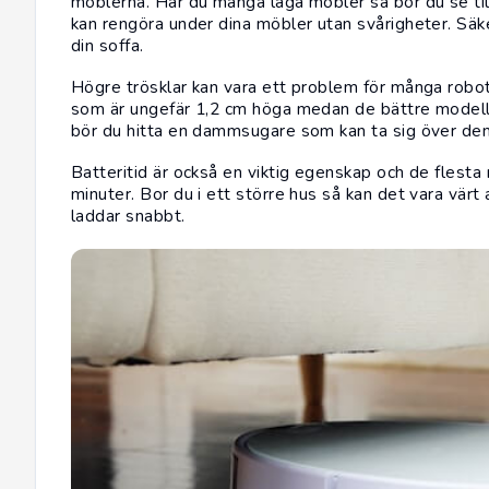
möblerna. Har du många låga möbler så bör du se til
kan rengöra under dina möbler utan svårigheter. Säkerst
din soffa.
Högre trösklar kan vara ett problem för många robo
som är ungefär 1,2 cm höga medan de bättre modeller
bör du hitta en dammsugare som kan ta sig över dem 
Batteritid är också en viktig egenskap och de fles
minuter. Bor du i ett större hus så kan det vara värt
laddar snabbt.