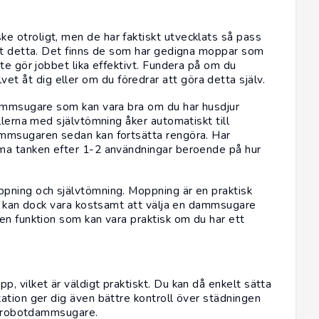
 otroligt, men de har faktiskt utvecklats så pass
ust detta. Det finns de som har gedigna moppar som
te gör jobbet lika effektivt. Fundera på om du
 åt dig eller om du föredrar att göra detta själv.
dammsugare som kan vara bra om du har husdjur
llerna med självtömning åker automatiskt till
ammsugaren sedan kan fortsätta rengöra. Har
ma tanken efter 1-2 användningar beroende på hur
pning och självtömning. Moppning är en praktisk
et kan dock vara kostsamt att välja en dammsugare
en funktion som kan vara praktisk om du har ett
 vilket är väldigt praktiskt. Du kan då enkelt sätta
ation ger dig även bättre kontroll över städningen
in robotdammsugare.