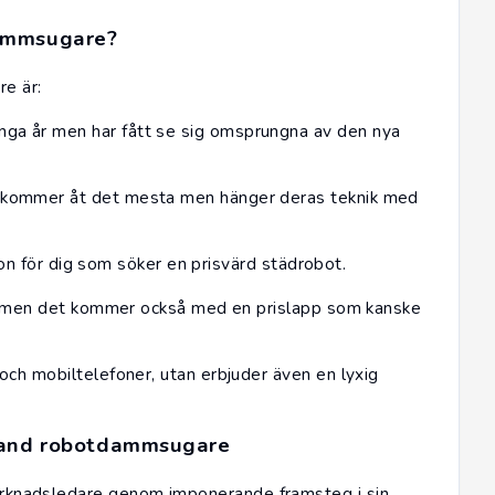
dammsugare?
e är:
a år men har fått se sig omsprungna av den nya
kommer åt det mesta men hänger deras teknik med
ion för dig som söker en prisvärd städrobot.
on men det kommer också med en prislapp som kanske
ch mobiltelefoner, utan erbjuder även en lyxig
bland robotdammsugare
 marknadsledare genom imponerande framsteg i sin