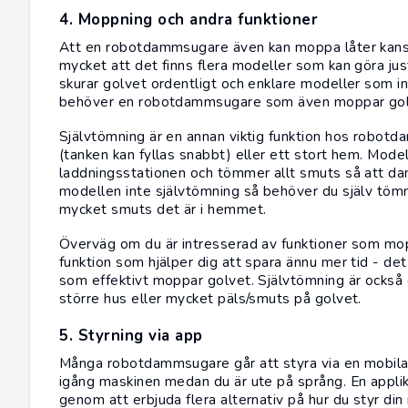
4. Moppning och andra funktioner
Att en robotdammsugare även kan moppa låter kanske
mycket att det finns flera modeller som kan göra j
skurar golvet ordentligt och enklare modeller som in
behöver en robotdammsugare som även moppar golvet
Självtömning är en annan viktig funktion hos robot
(tanken kan fyllas snabbt) eller ett stort hem. Mode
laddningsstationen och tömmer allt smuts så att d
modellen inte självtömning så behöver du själv töm
mycket smuts det är i hemmet.
Överväg om du är intresserad av funktioner som mop
funktion som hjälper dig att spara ännu mer tid - d
som effektivt moppar golvet. Självtömning är också 
större hus eller mycket päls/smuts på golvet.
5. Styrning via app
Många robotdammsugare går att styra via en mobilapp,
igång maskinen medan du är ute på språng. En applik
genom att erbjuda flera alternativ på hur du styr d