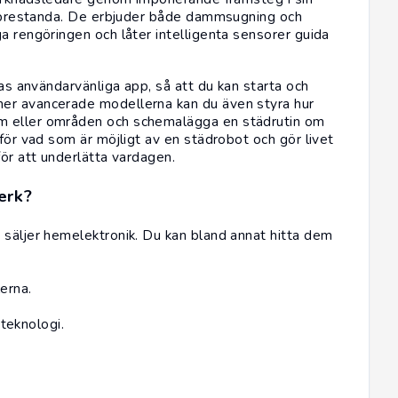
ig prestanda. De erbjuder både dammsugning och
a rengöringen och låter intelligenta sensorer guida
ras användarvänliga app, så att du kan starta och
mer avancerade modellerna kan du även styra hur
m eller områden och schemalägga en städrutin om
 för vad som är möjligt av en städrobot och gör livet
för att underlätta vardagen.
erk?
 säljer hemelektronik. Du kan bland annat hitta dem
erna.
eknologi.