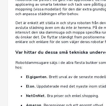
applicering av smarta tekniker och tack vare pålitl
moppning (vissa modeller) för den där extra grundlig
och anpassa städningen efter behov.
Det är enkelt att ställa in och styra roboten från de
avsluta städning även om du inte är hemma. På de 
intensivt den ska dammsuga och moppa specifika ru
du önskar det. De flyttar ständigt fram positionerna
enklare och enklare för de som väljer deras robotar 
Var hittar du dessa små tekniska underv
Robotdammsugare säljs i de allra flesta butiker som
hos:
Elgiganten
.
Brett urval av de senaste modell
Elon
.
Uppdaterade med det nyaste inom städt
NetOnNet
.
Bra priser och enkel shopping.
Amazon
.
Recensioner och ett enormt utbud.