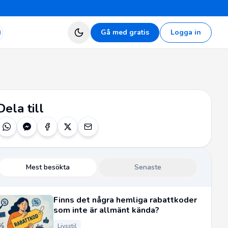
Gå med gratis
Logga in
Dela till
Mest besökta
Senaste
Finns det några hemliga rabattkoder
som inte är allmänt kända?
Livsstil