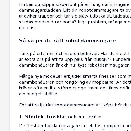
Nu kan du slippa släpa runt på en tung dammsugare oc
dammsugarsladden. Låt din robotdammsugare ta över 
undviker trappor och tar sig själv tillbaka till ladd
städas medan du är borta? Inga problem, många mod
dig bäst.
Så väljer du rätt robotdammsugare
Tänk på ditt hem och vad du behöver. Har du mest 
är extra bra på att ta upp päls från husdjur? Fundera
dammbehållaren är och hur tyst robotdammsugaren 
Många nya modeller erbjuder smarta finesser som m
dammbehållaren och rengöring av mopparna. Är dett
kräver ofta en lite större budget men det finns defin
din budget tillåter.
För att välja rätt robotdammsugare att köpa bör du t
1. Storlek, trösklar och batteritid
De flesta robotdammsugare är relativt kompakta och 