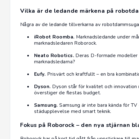
Vilka är de ledande märkena på robot
Några av de ledande tillverkarna av robotdammsugar
iRobot Roomba.
Marknadsledande under mång
marknadsledaren Roborock.
Neato Robotics.
Deras D-formade modeller 
marknadsledarna?
Eufy
.
Prisvärt och kraftfullt – en bra kombinat
Dyson
.
Dyson står för kvalitet och innovati
överstiger de flestas budget.
Samsung
.
Samsung är inte bara kända för TV o
städupplevelse med smart teknik.
Fokus på Roborock – den nya stjärnan 
Roborock har på kort tid gått från uppstickare till