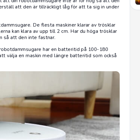
l att din robotdammsugare inte är för hög så att den
äll att den är tillräckligt låg för att ta sig in under
tdammsugare. De flesta maskiner klarar av trösklar
na kan klara av upp till 2 cm. Har du höga trösklar
så att den inte fastnar.
ta robotdammsugare har en batteritid på 100-180
 att välja en maskin med längre batteritid som också