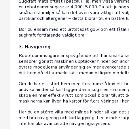
Sugkraft mäts oftast i pascal (Pa), men vissa varumä
en robotdammsugare är 4 000-5 000 Pa och ju högre 
småbarnsfamiljer så kan det även vara viktigt att v
partiklar och allergener – detta bidrar till en bättre l
Bor du ensam med ett lättstädat golv och ett fåtal
sugkraft fortfarande väldigt bra.
3. Navigering
Robotdammsugare är självgående och har smarta sen
sensorer gör att maskinen upptäcker hinder och an
dyrare modellerna använder sig av mer avancerade 
ditt hem på ett utmärkt sätt medan billigare modeller 
Om du har ett stort hem med flera rum så kan ett br
undvika hinder så kartlägger dammsugaren rummen på
skapa en mer effektiv rutt som också bidrar till att
maskinerna kan även ha kartor för flera våningar i h
Har du en större villa med många hinder så kan det 
med bra navigering och kartläggning. I en mindre läg
inte har lika avancerade navigeringssystem.