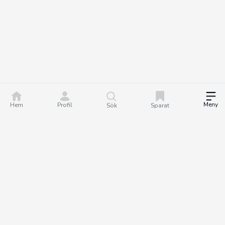
Meny
Hem
Profil
Sök
Sparat
DealGuru.se är ett community för dig som älskar bra
erbjudanden och deals. Tillsammans hjälper vi varandra att göra
bättre köp genom att hitta och dela de bästa erbjudandena. Det
är helt gratis att bli medlem på Dealguru, så om du vill fatta