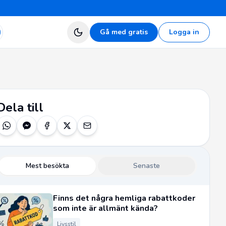
Gå med gratis
Logga in
Dela till
Mest besökta
Senaste
Finns det några hemliga rabattkoder
som inte är allmänt kända?
Livsstil