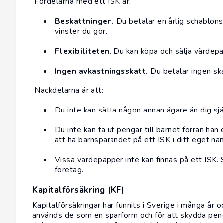
Fördelarna med ett ISK är:
Beskattningen.
Du betalar en årlig schablonsk
vinster du gör.
Flexibiliteten.
Du kan köpa och sälja värdepap
Ingen avkastningsskatt.
Du betalar ingen ska
Nackdelarna är att:
Du inte kan sätta någon annan ägare än dig sjä
Du inte kan ta ut pengar till barnet förrän han
att ha barnsparandet på ett ISK i ditt eget na
Vissa värdepapper inte kan finnas på ett ISK. 
företag.
Kapitalförsäkring (KF)
Kapitalförsäkringar har funnits i Sverige i många år
används de som en sparform och för att skydda penga