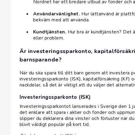
Nordnet har ett bredare utbud av fonder och ak
Användarvänlighet.
Hur lättanvänd är plattf
bekväm med att använda.
Kundtjänsten.
Hur bra är kundtjänsten? Det är
eller problem.
Är investeringssparkonto, kapitalförsäkr
barnsparande?
När du ska spara till ditt barn genom att investera pe
investeringssparkonto (ISK), kapitalförsäkring (KF) oc
nackdelar, så det är viktigt att du väljer det alterna
Investeringssparkonto (ISK)
Investeringssparkontot lanserades i Sverige den 1 j
det enklare att spara i aktier och fonder och uppmu
slipper du deklarera dina vinster och förluster när d
blivit väldigt populär på kort tid.