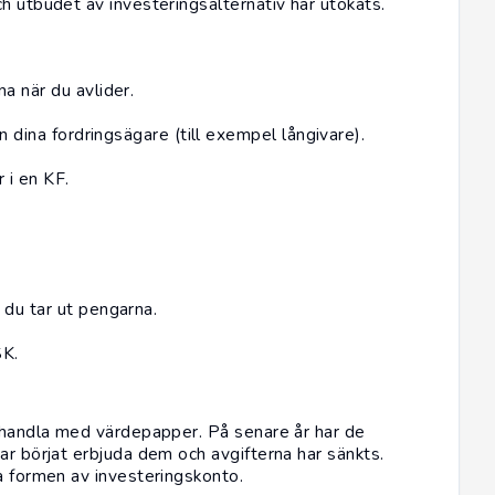
h utbudet av investeringsalternativ har utökats.
a när du avlider.
 dina fordringsägare (till exempel långivare).
 i en KF.
du tar ut pengarna.
SK.
e handla med värdepapper. På senare år har de
ar börjat erbjuda dem och avgifterna har sänkts.
a formen av investeringskonto.