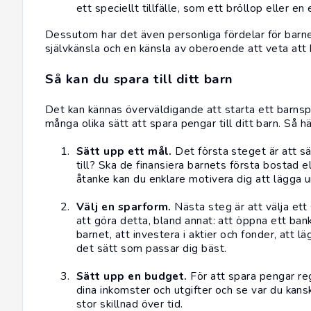
ett speciellt tillfälle, som ett bröllop eller e
Dessutom har det även personliga fördelar för barnet
självkänsla och en känsla av oberoende att veta att
Så kan du spara till ditt barn
Det kan kännas överväldigande att starta ett barnsp
många olika sätt att spara pengar till ditt barn. Så
Sätt upp ett mål.
Det första steget är att s
till? Ska de finansiera barnets första bostad e
åtanke kan du enklare motivera dig att lägga 
Välj en sparform.
Nästa steg är att välja ett s
att göra detta, bland annat: att öppna ett bank
barnet, att investera i aktier och fonder, att l
det sätt som passar dig bäst.
Sätt upp en budget.
För att spara pengar re
dina inkomster och utgifter och se var du kan
stor skillnad över tid.