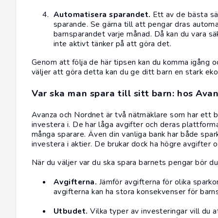
Automatisera sparandet.
Ett av de bästa sä
sparande. Se gärna till att pengar dras automat
barnsparandet varje månad. Då kan du vara sä
inte aktivt tänker på att göra det.
Genom att följa de här tipsen kan du komma igång och
väljer att göra detta kan du ge ditt barn en stark ek
Var ska man spara till sitt barn: hos Av
Avanza och Nordnet är två nätmäklare som har ett b
investera i. De har låga avgifter och deras plattform
många sparare. Även din vanliga bank har både spar
investera i aktier. De brukar dock ha högre avgifter oc
När du väljer var du ska spara barnets pengar bör du
Avgifterna.
Jämför avgifterna för olika sparko
avgifterna kan ha stora konsekvenser för barn
Utbudet.
Vilka typer av investeringar vill du