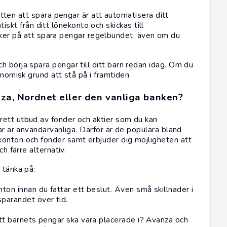
tten att spara pengar är att automatisera ditt
iskt från ditt lönekonto och skickas till
ker på att spara pengar regelbundet, även om du
 börja spara pengar till ditt barn redan idag. Om du
onomisk grund att stå på i framtiden.
anza, Nordnet eller den vanliga banken?
rett utbud av fonder och aktier som du kan
ar är användarvänliga. Därför är de populära bland
konton och fonder samt erbjuder dig möjligheten att
h färre alternativ.
 tänka på:
nton innan du fattar ett beslut. Även små skillnader i
sparandet över tid.
 att barnets pengar ska vara placerade i? Avanza och