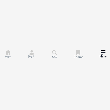
Meny
Hem
Profil
Sök
Sparat
DealGuru.se är ett community för dig som älskar bra
erbjudanden och deals. Tillsammans hjälper vi varandra att göra
bättre köp genom att hitta och dela de bästa erbjudandena. Det