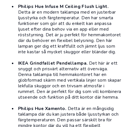
Philips Hue Infuse M Ceiling Flush Light.
Detta är en modern taklampa med en justerbar
ljusstyrka och färgtemperatur. Den har smarta
funktioner som gör att du enkelt kan anpassa
ljuset efter dina behov via en app eller med
röststyrning. Det är ju perfekt för hemmakontoret
där du behöver en flexibel
belysning
. Den här
lampan ger dig ett kraftfullt och jämnt ljus som
inte kastar så mycket skuggor eller bländar dig.
IKEA Grindfallet Pendellampa.
Det här är ett
snyggt och prisvärt alternativ att överväga.
Denna taklampa till hemmakontoret har en
globformad skärm med vertikala linjer som skapar
lekfulla skuggor och en trivsam atmosfär i
rummet. Den är perfekt för dig som vill kombinera
utseende och funktion på ditt kontor där hemma.
Philips Hue Xamento.
Detta är en mångsidig
taklampa där du kan justera både ljusstyrkan och
färgtemperaturen. Den passar särskilt bra för
mindre kontor där du vill ha ett flexibelt