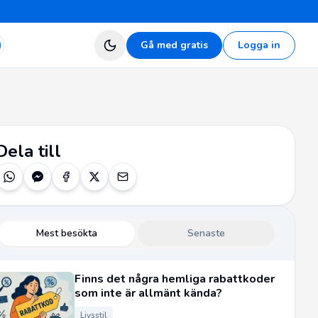
Gå med gratis
Logga in
Dela till
Mest besökta
Senaste
Finns det några hemliga rabattkoder
som inte är allmänt kända?
Livsstil