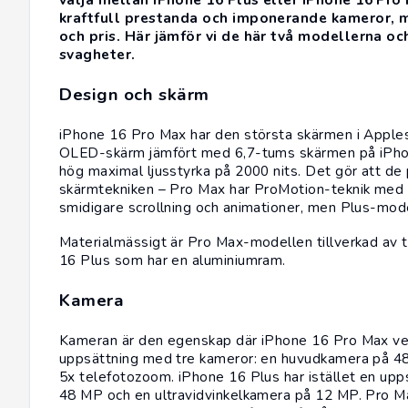
kraftfull prestanda och imponerande kameror, me
och pris. Här jämför vi de här två modellerna och
svagheter.
Design och skärm
iPhone 16 Pro Max
har den största skärmen i Apple
OLED-skärm jämfört med 6,7-tums skärmen på
iPh
hög maximal ljusstyrka på 2000 nits. Det gör att de p
skärmtekniken – Pro Max har ProMotion-teknik med e
smidigare scrollning och animationer, men Plus-mode
Materialmässigt är Pro Max-modellen tillverkad av ti
16 Plus som har en aluminiumram.
Kamera
Kameran är den egenskap där iPhone 16 Pro Max verkl
uppsättning med tre kameror: en huvudkamera på 48
5x telefotozoom. iPhone 16 Plus har istället en u
48 MP och en ultravidvinkelkamera på 12 MP. Pro M