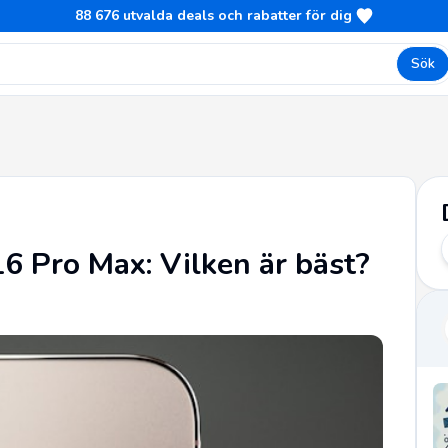
88 676
utvalda deals och rabatter för dig
Sök
16 Pro Max: Vilken är bäst?