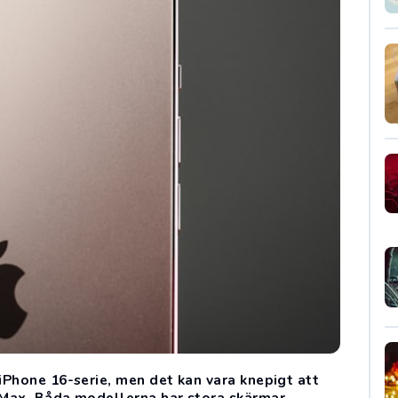
 iPhone 16-serie, men det kan vara knepigt att
 Max. Båda modellerna har stora skärmar,