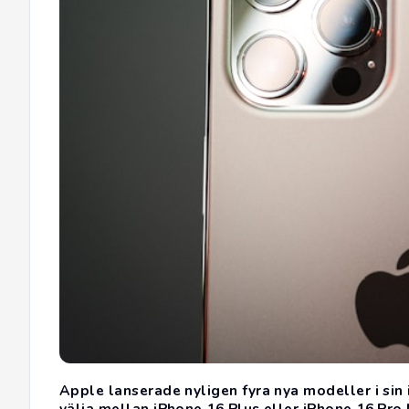
Apple lanserade nyligen fyra nya modeller i sin
välja mellan iPhone 16 Plus eller iPhone 16 Pro