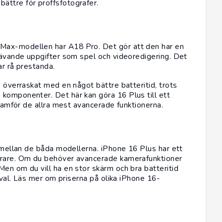
ättre för proffsfotografer.
Max-modellen har A18 Pro. Det gör att den har en
krävande uppgifter som spel och videoredigering. Det
ar rå prestanda.
s överraskat med en något bättre batteritid, trots
komponenter. Det här kan göra 16 Plus till ett
framför de allra mest avancerade funktionerna.
d mellan de båda modellerna. iPhone 16 Plus har ett
yrare. Om du behöver avancerade kamerafunktioner
en om du vill ha en stor skärm och bra batteritid
val.
Läs mer om priserna på olika iPhone 16-