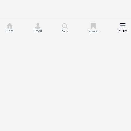
Meny
Hem
Profil
Sök
Sparat
DealGuru.se är ett community för dig som älskar bra
erbjudanden och deals. Tillsammans hjälper vi varandra att göra
bättre köp genom att hitta och dela de bästa erbjudandena. Det
är helt gratis att bli medlem på Dealguru, så om du vill fatta
smartare köpbeslut och spara både tid och pengar - bli en
DealGuru du också!