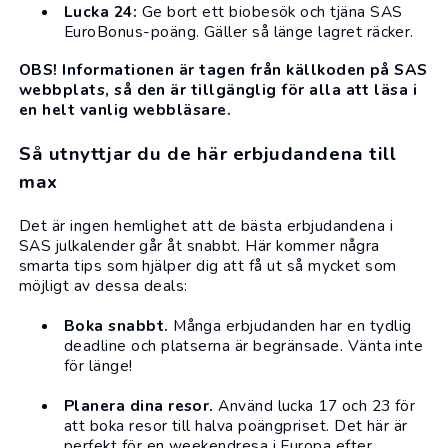
Lucka 24:
Ge bort ett
biobesök
och tjäna
SAS
EuroBonus
-poäng. Gäller så länge lagret räcker.
OBS! Informationen är tagen från källkoden på SAS
webbplats, så den är tillgänglig för alla att läsa i
en helt vanlig webbläsare.
Så utnyttjar du de här erbjudandena till
max
Det är ingen hemlighet att de bästa erbjudandena i
SAS julkalender går åt snabbt. Här kommer några
smarta tips som hjälper dig att få ut så mycket som
möjligt av dessa deals:
Boka snabbt.
Många erbjudanden har en tydlig
deadline och platserna är begränsade. Vänta inte
för länge!
Planera dina resor.
Använd lucka 17 och 23 för
att boka
resor
till halva poängpriset. Det här är
perfekt för en weekendresa i Europa efter