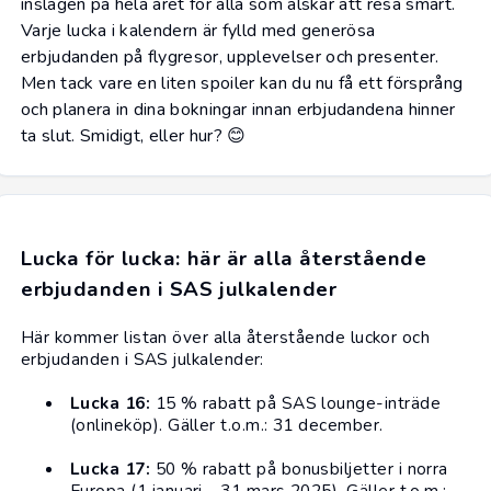
inslagen på hela året för alla som älskar att resa smart.
Varje lucka i kalendern är fylld med generösa
erbjudanden på
flygresor
, upplevelser och presenter.
Men tack vare en liten spoiler kan du nu få ett försprång
och planera in dina bokningar innan erbjudandena hinner
ta slut. Smidigt, eller hur? 😊
Lucka för lucka: här är alla återstående
erbjudanden i SAS julkalender
Här kommer listan över alla återstående luckor och
erbjudanden i SAS julkalender:
Lucka 16:
15 % rabatt på SAS lounge-inträde
(onlineköp). Gäller t.o.m.: 31 december.
Lucka 17:
50 % rabatt på bonusbiljetter i norra
Europa (1 januari - 31 mars 2025). Gäller t.o.m.: