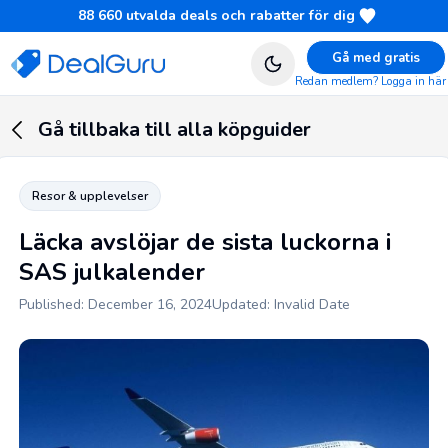
88 660
utvalda deals och rabatter för dig
Gå med gratis
Redan medlem? Logga in här
Gå tillbaka till alla köpguider
Resor & upplevelser
Läcka avslöjar de sista luckorna i
SAS julkalender
Published: December 16, 2024
Updated: Invalid Date