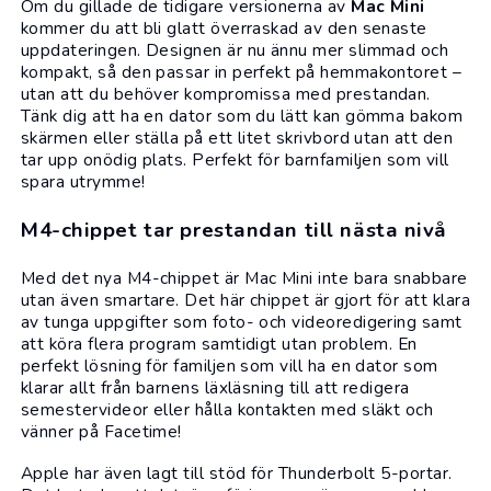
Om du gillade de tidigare versionerna av
Mac Mini
kommer du att bli glatt överraskad av den senaste
uppdateringen. Designen är nu ännu mer slimmad och
kompakt, så den passar in perfekt på hemmakontoret –
utan att du behöver kompromissa med prestandan.
Tänk dig att ha en
dator
som du lätt kan gömma bakom
skärmen eller ställa på ett litet skrivbord utan att den
tar upp onödig plats. Perfekt för barnfamiljen som vill
spara utrymme!
M4-chippet tar prestandan till nästa nivå
Med det nya M4-chippet är Mac Mini inte bara snabbare
utan även smartare. Det här chippet är gjort för att klara
av tunga uppgifter som foto- och videoredigering samt
att köra flera program samtidigt utan problem. En
perfekt lösning för familjen som vill ha en dator som
klarar allt från barnens läxläsning till att redigera
semestervideor eller hålla kontakten med släkt och
vänner på Facetime!
Apple
har även lagt till stöd för Thunderbolt 5-portar.