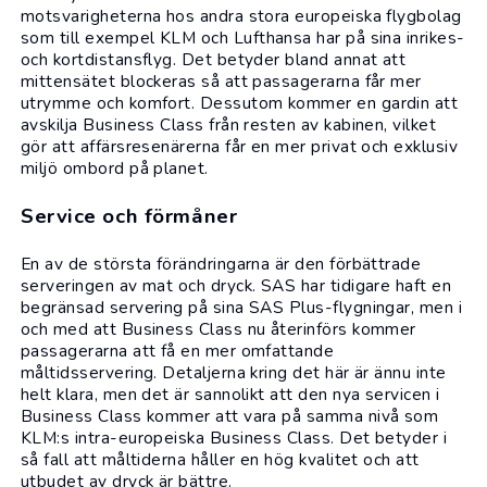
motsvarigheterna hos andra stora europeiska flygbolag
som till exempel
KLM
och
Lufthansa
har på sina inrikes-
och kortdistansflyg. Det betyder bland annat att
mittensätet blockeras så att passagerarna får mer
utrymme och komfort. Dessutom kommer en gardin att
avskilja Business Class från resten av kabinen, vilket
gör att affärsresenärerna får en mer privat och exklusiv
miljö ombord på planet.
Service och förmåner
En av de största förändringarna är den förbättrade
serveringen av mat och dryck. SAS har tidigare haft en
begränsad servering på sina SAS Plus-flygningar, men i
och med att Business Class nu återinförs kommer
passagerarna att få en mer omfattande
måltidsservering. Detaljerna kring det här är ännu inte
helt klara, men det är sannolikt att den nya servicen i
Business Class kommer att vara på samma nivå som
KLM:s intra-europeiska Business Class. Det betyder i
så fall att måltiderna håller en hög kvalitet och att
utbudet av dryck är bättre.