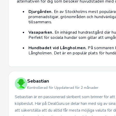
alternativen för dig som besöker huvudstaden med d
Djurgården.
En av Stockholms mest populära p
promenadstigar, grönområden och hundvänliga 
tillsammans.
Vasaparken.
En inhägnad hundrastgård där hu
Perfekt för sociala hundar som gillar att umg
Hundbadet vid Långholmen.
På sommaren ka
Långholmen. Det är en populär plats för hund
Sebastian
Kontrollerad för Uppdaterad för 2 månader
Sebastian är en passionerad skribent som brinner för at
köpbeslut. Här på DealGuru.se delar han med sig av sina
att säkerställa att du alltid får mesta möjliga valuta för 