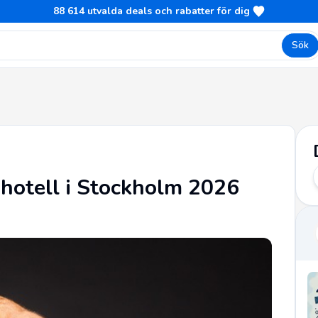
88 614
utvalda deals och rabatter för dig
Sök
 hotell i Stockholm 2026