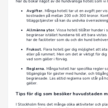
När du bokar något av de hundvänliga hotell som vi lis
Avgifter.
Många hotell tar ut en avgift per vi
kostnaden på mellan 200 och 300 kronor. Kont
tilläggstjänster så kan du undvika överraskning
Allmänna ytor.
Vissa hotell tillåter hundar i
begränsar istället hundarna till att bara vistas
har de faciliteter som du och din hund behöver
Frukost.
Flera hotell ger dig möjlighet att ä
eller på rummet. Men om det är viktigt för dig
vad som gäller i förväg.
Reglerna.
Många hotell har specifika regler so
tillgängliga för gäster med hundar, och tillgå
begränsade. Läs alltid reglerna som står på ho
gäller.
Tips för dig som besöker huvudstaden 
I Stockholm finns det många olika aktiviteter och pl