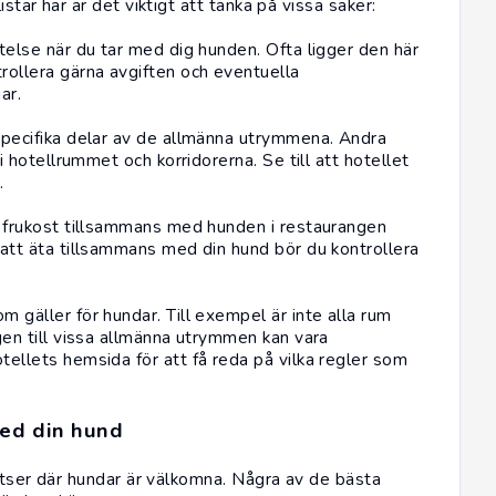
tar här är det viktigt att tänka på vissa saker:
stelse när du tar med dig hunden. Ofta ligger den här
rollera gärna avgiften och eventuella
ar.
 specifika delar av de allmänna utrymmena. Andra
 i hotellrummet och korridorerna. Se till att hotellet
.
ta frukost tillsammans med hunden i restaurangen
 att äta tillsammans med din hund bör du kontrollera
m gäller för hundar. Till exempel är inte alla rum
ngen till vissa allmänna utrymmen kan vara
tellets hemsida för att få reda på vilka regler som
med din hund
atser där hundar är välkomna. Några av de bästa