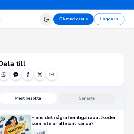
Gå med gratis
Logga in
Dela till
Mest besökta
Senaste
Finns det några hemliga rabattkoder
som inte är allmänt kända?
Livsstil