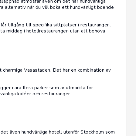
vslappnad atmosfär även om det här hundvänliga
ra alternativ när du vill boka ett hundvänligt boende
 tillgång till specifika sittplatser i restaurangen.
 äta middag i hotellrestaurangen utan att behöva
det charmiga Vasastaden. Det har en kombination av
gger nära flera parker som är utmärkta för
änliga kaféer och restauranger.
s det även hundvänliga hotell utanför Stockholm som