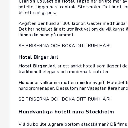
Clarion Collection Hotel Tapto
har en lite mer a
hotellet ligger nära centrala Stockholm. Det är ett b
till ett rimligt pris.
Avgiften per hund är 300 kronor. Gäster med hundar får
Det här hotellet är ett utmärkt val om du vill kunna
lämna din hund på rummet.
SE PRISERNA OCH BOKA DITT RUM HÄR!
Hotel Birger Jarl
Hotel Birger Jarl
är ett anrikt hotell som ligger i 
traditionell elegans och moderna faciliteter.
Hundar är välkomna mot en mindre avgift. Hotellet li
hundpromenader. Dessutom har Vasastan flera hundv
SE PRISERNA OCH BOKA DITT RUM HÄR!
Hundvänliga hotell nära Stockholm
Vill du bo lite lugnare bortom stadskärnan? Då finn