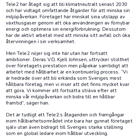
Tele2 har åtagit sig att bli klimatneutralt senast 2030
och har vidtagit omfattande åtgärder för att minska sin
miljöpåverkan. Företaget har minskat sina utsläpp av
växthusgaser genom att öka användningen av förnybar
energi och optimera sin energiförbrukning. Dessutom
har de aktivt arbetat med att minska sitt avfall och öka
återvinningen i sin verksamhet.
Men Tele2 nöjer sig inte här utan har fortsatt
ambitioner. Deras VD, Kjell Johnsen, uttrycker stolthet
över företagets prestation men påpekar samtidigt att
arbetet med hållbarhet är en kontinuerlig process. “Vi
är hedrade över att bli erkända som Sveriges mest
hållbara företag, men vi inser att det finns mycket kvar
att göra. Vi kommer att fortsätta sträva efter att
minska vår miljöpåverkan och bidra till en hållbar
framtid”, säger han.
Det är tydligt att Tele2:s åtaganden och framgångar
inom hållbarhetsområdet inte bara har gynnat företaget
själv utan även bidragit till Sveriges starka ställning
som en global ledare inom hållbar utveckling.