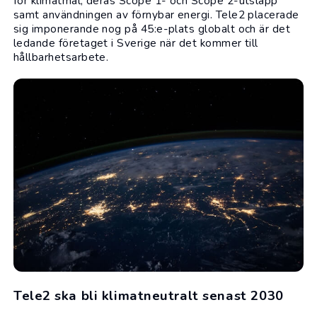
för klimatmål, deras Scope 1- och Scope 2-utsläpp
samt användningen av förnybar energi. Tele2 placerade
sig imponerande nog på 45:e-plats globalt och är det
ledande företaget i Sverige när det kommer till
hållbarhetsarbete.
Tele2 ska bli klimatneutralt senast 2030