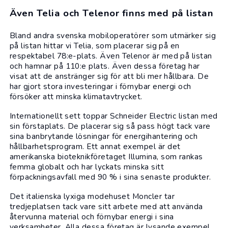
Även Telia och Telenor finns med på listan
Bland andra svenska mobiloperatörer som utmärker sig
på listan hittar vi
Telia
, som placerar sig på en
respektabel 78:e-plats. Även
Telenor
är med på listan
och hamnar på 110:e plats. Även dessa företag har
visat att de anstränger sig för att bli mer hållbara. De
har gjort stora investeringar i förnybar energi och
försöker att minska klimatavtrycket.
Internationellt sett toppar Schneider Electric listan med
sin förstaplats. De placerar sig så pass högt tack vare
sina banbrytande lösningar för energihantering och
hållbarhetsprogram. Ett annat exempel är det
amerikanska bioteknikföretaget Illumina, som rankas
femma globalt och har lyckats minska sitt
förpackningsavfall med 90 % i sina senaste produkter.
Det italienska lyxiga modehuset Moncler tar
tredjeplatsen tack vare sitt arbete med att använda
återvunna material och förnybar energi i sina
verksamheter. Alla dessa företag är lysande exempel