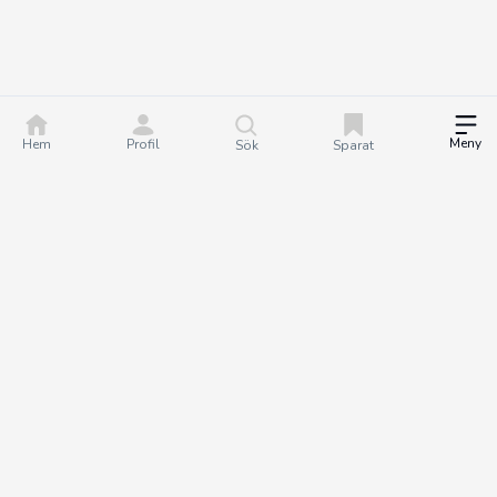
Meny
Hem
Profil
Sök
Sparat
DealGuru.se är ett community för dig som älskar bra
erbjudanden och deals. Tillsammans hjälper vi varandra att göra
bättre köp genom att hitta och dela de bästa erbjudandena. Det
är helt gratis att bli medlem på Dealguru, så om du vill fatta
smartare köpbeslut och spara både tid och pengar - bli en
DealGuru du också!