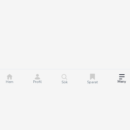
Meny
Hem
Profil
Sök
Sparat
DealGuru.se är ett community för dig som älskar bra