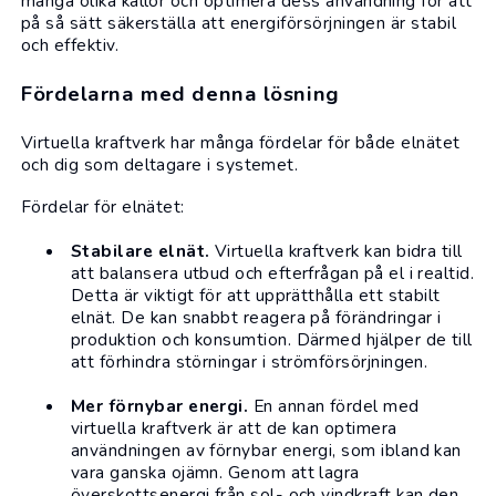
många olika källor och optimera dess användning för att
på så sätt säkerställa att energiförsörjningen är stabil
och effektiv.
Fördelarna med denna lösning
Virtuella kraftverk har många fördelar för både elnätet
och dig som deltagare i systemet.
Fördelar för elnätet:
Stabilare elnät.
Virtuella kraftverk kan bidra till
att balansera utbud och efterfrågan på el i realtid.
Detta är viktigt för att upprätthålla ett stabilt
elnät. De kan snabbt reagera på förändringar i
produktion och konsumtion. Därmed hjälper de till
att förhindra störningar i strömförsörjningen.
Mer förnybar energi.
En annan fördel med
virtuella kraftverk är att de kan optimera
användningen av förnybar energi, som ibland kan
vara ganska ojämn. Genom att lagra
överskottsenergi från sol- och vindkraft kan den