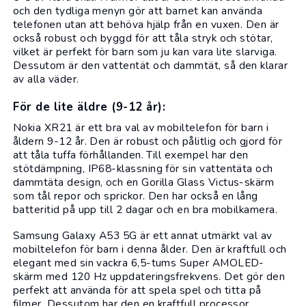
och den tydliga menyn gör att barnet kan använda
telefonen utan att behöva hjälp från en vuxen. Den är
också robust och byggd för att tåla stryk och stötar,
vilket är perfekt för barn som ju kan vara lite slarviga.
Dessutom är den vattentät och dammtät, så den klarar
av alla väder.
För de lite äldre (9-12 år):
Nokia XR21
är ett bra val av mobiltelefon för barn i
åldern 9-12 år. Den är robust och pålitlig och gjord för
att tåla tuffa förhållanden. Till exempel har den
stötdämpning, IP68-klassning för sin vattentäta och
dammtäta design, och en Gorilla Glass Victus-skärm
som tål repor och sprickor. Den har också en lång
batteritid på upp till 2 dagar och en bra mobilkamera.
Samsung Galaxy A53 5G
är ett annat utmärkt val av
mobiltelefon för barn i denna ålder. Den är kraftfull och
elegant med sin vackra 6,5-tums Super AMOLED-
skärm med 120 Hz uppdateringsfrekvens. Det gör den
perfekt att använda för att spela spel och titta på
filmer. Dessutom har den en kraftfull processor,