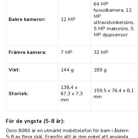
64 MP
huvudkamera, 12
MP
Bakre kameror:
12 MP
ultravidvinkelslins,
5 MP makrolins, 5
MP djupsensor
Främre kamera:
7 MP
32 MP
Vikt:
144 g
189 g
138,4 x
159,5 x 76,4 x 8,1
Storlek:
67,3 x 7,3
mm
mm
För de yngsta (5-8 år):
Doro 8080
är en utmärkt mobiltelefon för barn i åldern
5-8 av flera skäl. Framför allt är den enkel att använda