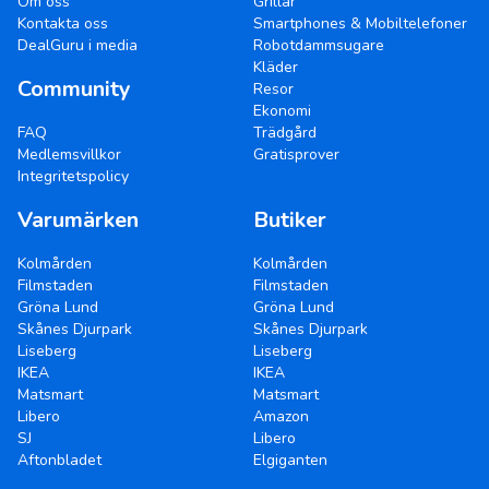
Om oss
Grillar
Kontakta oss
Smartphones & Mobiltelefoner
DealGuru i media
Robotdammsugare
Kläder
Community
Resor
Ekonomi
FAQ
Trädgård
Medlemsvillkor
Gratisprover
Integritetspolicy
Varumärken
Butiker
Kolmården
Kolmården
Filmstaden
Filmstaden
Gröna Lund
Gröna Lund
Skånes Djurpark
Skånes Djurpark
Liseberg
Liseberg
IKEA
IKEA
Matsmart
Matsmart
Libero
Amazon
SJ
Libero
Aftonbladet
Elgiganten