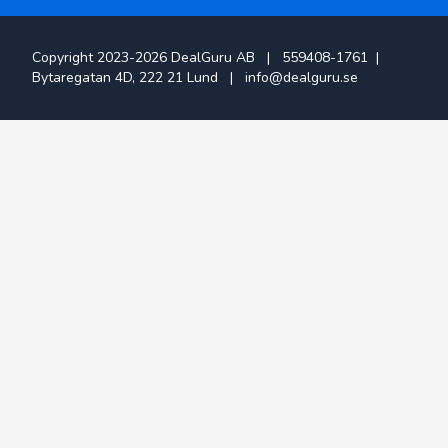
Copyright 2023-
2026
DealGuru AB |
559408-1761
|
Bytaregatan 4D, 222 21 Lund |
info@dealguru.se