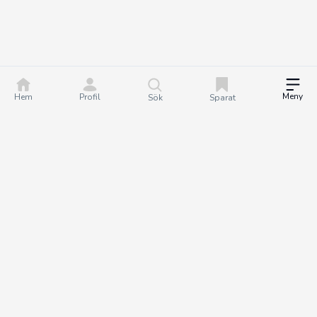
Meny
Hem
Profil
Sök
Sparat
DealGuru.se är ett community för dig som älskar bra
erbjudanden och deals. Tillsammans hjälper vi varandra att göra
bättre köp genom att hitta och dela de bästa erbjudandena. Det
är helt gratis att bli medlem på Dealguru, så om du vill fatta
smartare köpbeslut och spara både tid och pengar - bli en
DealGuru du också!