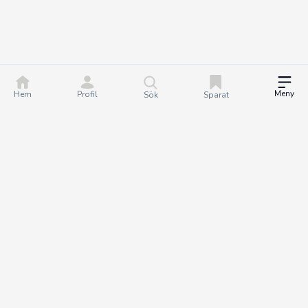
Meny
Hem
Profil
Sök
Sparat
DealGuru.se är ett community för dig som älskar bra
erbjudanden och deals. Tillsammans hjälper vi varandra att göra
bättre köp genom att hitta och dela de bästa erbjudandena. Det
är helt gratis att bli medlem på Dealguru, så om du vill fatta
smartare köpbeslut och spara både tid och pengar - bli en
DealGuru du också!