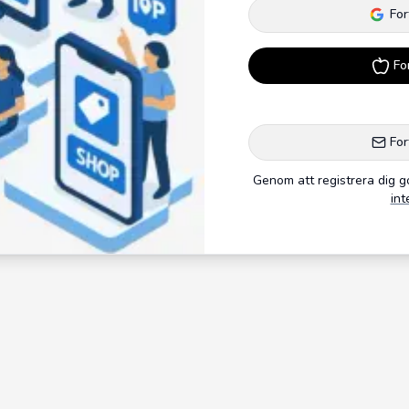
For
Fo
For
Genom att registrera dig 
int