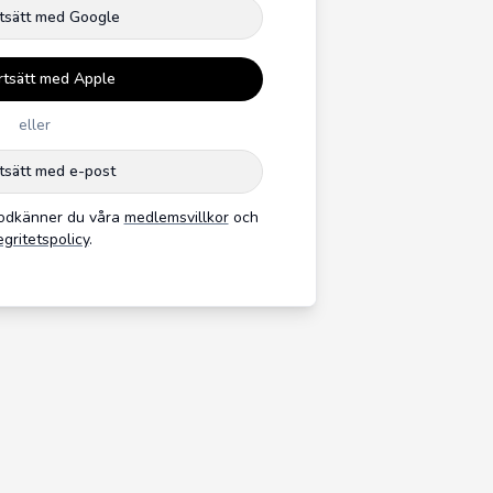
tsätt med Google
rtsätt med Apple
eller
tsätt med e-post
godkänner du våra
medlemsvillkor
och
egritetspolicy
.