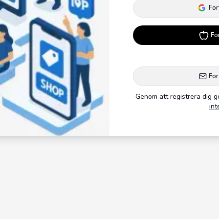
For
Fo
For
Genom att registrera dig 
int