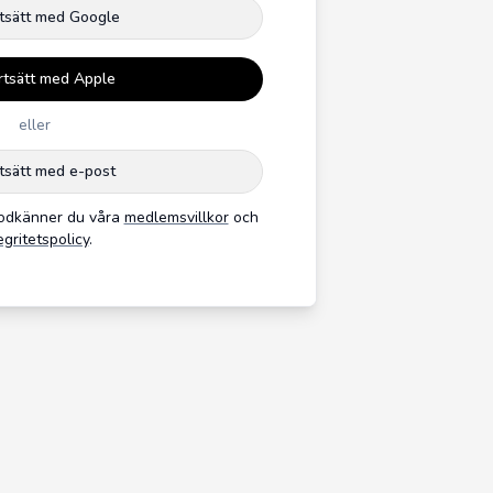
tsätt med Google
rtsätt med Apple
eller
tsätt med e-post
godkänner du våra
medlemsvillkor
och
egritetspolicy
.