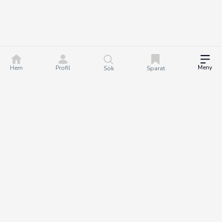
Meny
Hem
Profil
Sök
Sparat
DealGuru.se är ett community för dig som älskar bra
erbjudanden och deals. Tillsammans hjälper vi varandra att göra
bättre köp genom att hitta och dela de bästa erbjudandena. Det
är helt gratis att bli medlem på Dealguru, så om du vill fatta
smartare köpbeslut och spara både tid och pengar - bli en
DealGuru du också!