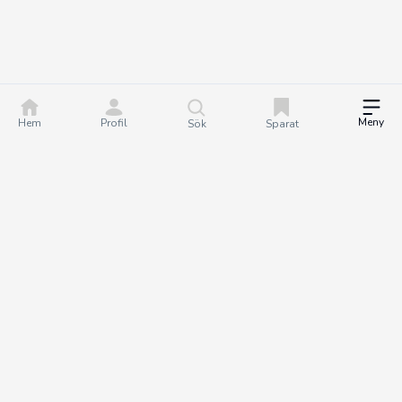
Meny
Hem
Profil
Sök
Sparat
DealGuru.se är ett community för dig som älskar bra
erbjudanden och deals. Tillsammans hjälper vi varandra att göra
bättre köp genom att hitta och dela de bästa erbjudandena. Det
är helt gratis att bli medlem på Dealguru, så om du vill fatta
smartare köpbeslut och spara både tid och pengar - bli en
DealGuru du också!