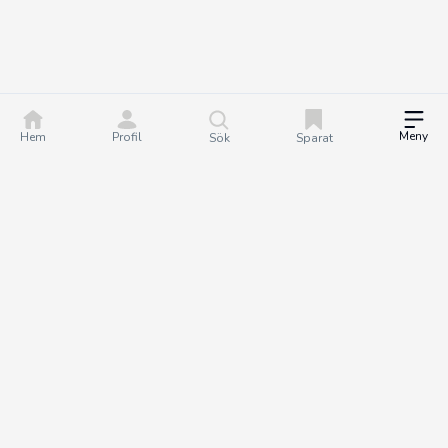
Meny
Hem
Profil
Sök
Sparat
DealGuru.se är ett community för dig som älskar bra
erbjudanden och deals. Tillsammans hjälper vi varandra att göra
bättre köp genom att hitta och dela de bästa erbjudandena. Det
är helt gratis att bli medlem på Dealguru, så om du vill fatta
smartare köpbeslut och spara både tid och pengar - bli en
DealGuru du också!