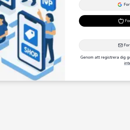
For
Fo
For
Genom att registrera dig 
int