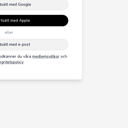
tsätt med Google
rtsätt med Apple
eller
tsätt med e-post
godkänner du våra
medlemsvillkor
och
egritetspolicy
.