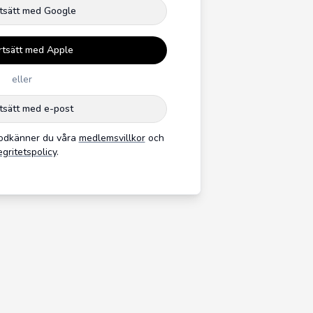
tsätt med Google
rtsätt med Apple
eller
tsätt med e-post
godkänner du våra
medlemsvillkor
och
egritetspolicy
.