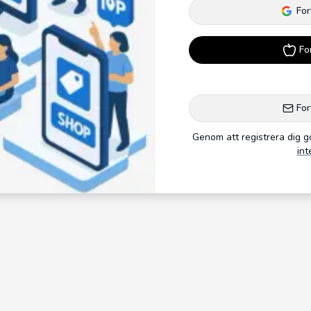
For
Fo
For
Genom att registrera dig 
int