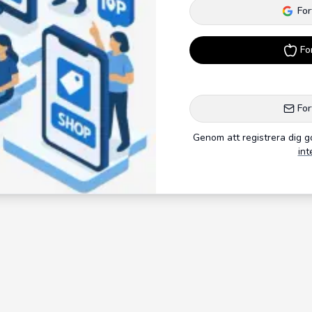
For
Fo
For
Genom att registrera dig 
int