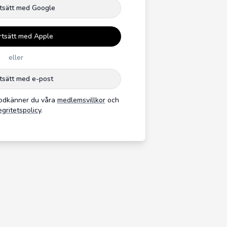
tsätt med Google
rtsätt med Apple
eller
tsätt med e-post
godkänner du våra
medlemsvillkor
och
egritetspolicy
.