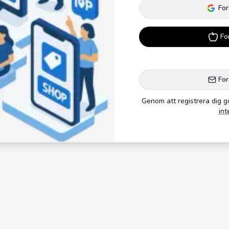
For
Fo
For
Genom att registrera dig 
int