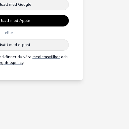
tsätt med Google
rtsätt med Apple
eller
tsätt med e-post
godkänner du våra
medlemsvillkor
och
egritetspolicy
.