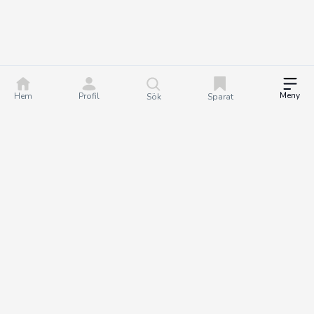
Meny
Hem
Profil
Sök
Sparat
DealGuru.se är ett community för dig som älskar bra
erbjudanden och deals. Tillsammans hjälper vi varandra att göra
bättre köp genom att hitta och dela de bästa erbjudandena. Det
är helt gratis att bli medlem på Dealguru, så om du vill fatta
smartare köpbeslut och spara både tid och pengar - bli en
DealGuru du också!