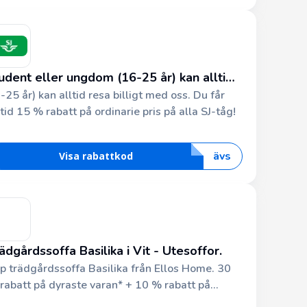
udent eller ungdom (16-25 år) kan alltid
-25 år) kan alltid resa billigt med oss. Du får
sa billigare
ltid 15 % rabatt på ordinarie pris på alla SJ-tåg!
ä
v
s
Visa rabattkod
ädgårdssoffa Basilika i Vit - Utesoffor.
p trädgårdssoffa Basilika från Ellos Home. 30
rabatt på dyraste varan* + 10 % rabatt på
sten av ordern* Använd kod: 555814 Cashback