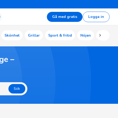
Gå med gratis
Logga in
Skönhet
Grillar
Sport & fritid
Nöjen
Ekonomi
ge –
Sök