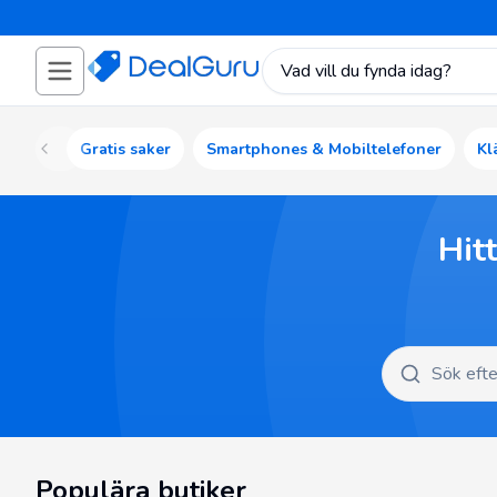
Gratis saker
Smartphones & Mobiltelefoner
Kl
Hit
Populära butiker