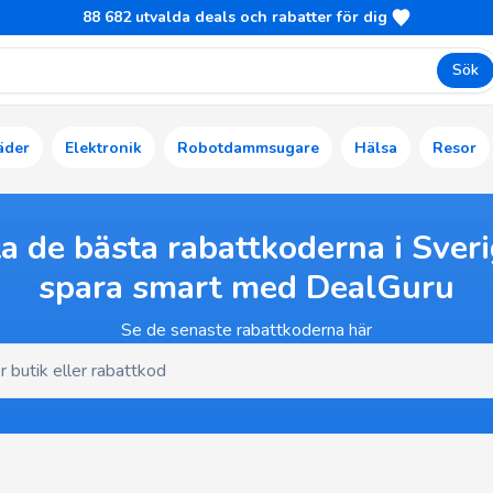
88 682
utvalda deals och rabatter för dig
Sök
äder
Elektronik
Robotdammsugare
Hälsa
Resor
ta de bästa rabattkoderna i Sveri
spara smart med DealGuru
Se de senaste rabattkoderna här