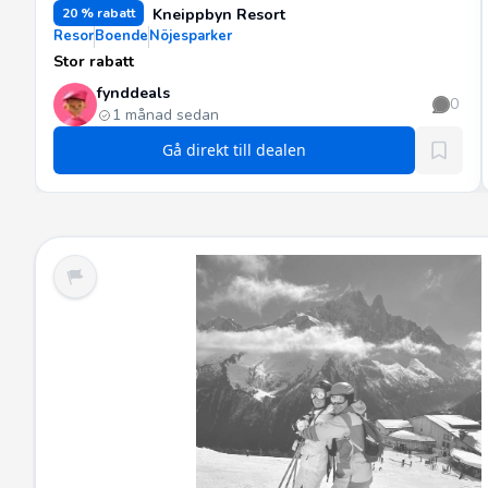
20 % rabatt
Kneippbyn Resort
Resor
Boende
Nöjesparker
Stor rabatt
fynddeals
0
1 månad sedan
Gå direkt till dealen