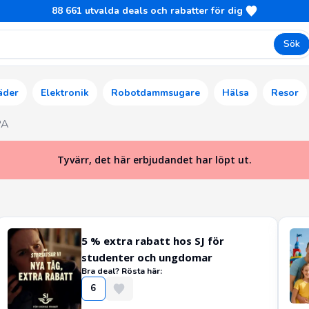
88 661
utvalda deals och rabatter för dig
Sök
äder
Elektronik
Robotdammsugare
Hälsa
Resor
PA
Tyvärr, det här erbjudandet har löpt ut.
5 % extra rabatt hos SJ för
studenter och ungdomar
Bra deal? Rösta här:
6