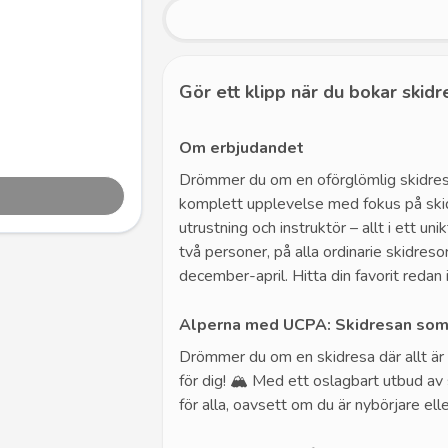
Gör ett klipp när du bokar skidr
Om erbjudandet
Drömmer du om en oförglömlig skidres
komplett upplevelse med fokus på skidåk
utrustning och instruktör – allt i ett u
två personer, på alla ordinarie skid
december-april. Hitta din favorit redan 
Alperna med UCPA: Skidresan som 
Drömmer du om en skidresa där allt är
för dig! 🏔️ Med ett oslagbart utbud av
för alla, oavsett om du är nybörjare ell