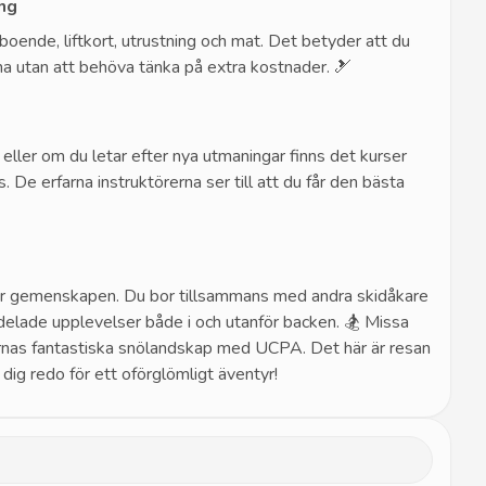
ing
ende, liftkort, utrustning och mat. Det betyder att du
rna utan att behöva tänka på extra kostnader. 🎿
eller om du letar efter nya utmaningar finns det kurser
. De erfarna instruktörerna ser till att du får den bästa
r gemenskapen. Du bor tillsammans med andra skidåkare
h delade upplevelser både i och utanför backen. 🏂 Missa
rnas fantastiska snölandskap med UCPA. Det här är resan
 dig redo för ett oförglömligt äventyr!