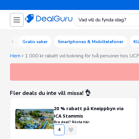
Gratis saker
Smartphones & Mobiltelefoner
Kl
Hem
1 000 kr rabatt vid bokning för två personer hos UC
Fler deals du inte vill missa! 👌
20 % rabatt på Kneippbyn via
ICA Stammis
Bra deal? Rösta här:
4