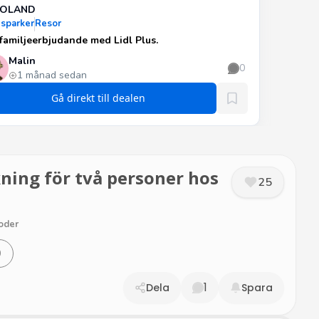
GOLAND
sparker
Resor
familjeerbjudande med Lidl Plus.
Malin
0
1 månad sedan
Gå direkt till dealen
kning för två personer hos
25
oder
0
1
Dela
Spara