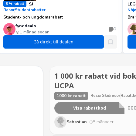
5 % rabatt
SJ
LE
Resor
Studentrabatter
Nöje
Student- och ungdomsrabatt
Bra 
fynddeals
0
1 månad sedan
Gå direkt till dealen
1 000 kr rabatt vid bo
UCPA
1000 kr rabatt
Resor
Skidresor
Rabattk
0
0
Visa rabattkod
Sebastian
5 månader