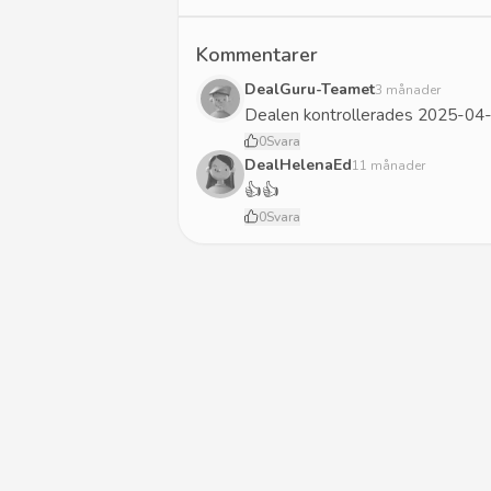
Kommentarer
DealGuru-Teamet
3 månader
Dealen kontrollerades 2025-04-
0
Svara
DealHelenaEd
11 månader
👍👍
0
Svara