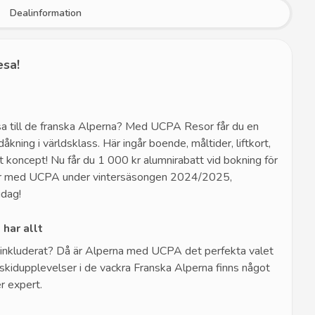
Dealinformation
esa!
a till de franska Alperna? Med UCPA Resor får du en
ning i världsklass. Här ingår boende, måltider, liftkort,
nikt koncept! Nu får du 1 000 kr alumnirabatt vid bokning för
resor med UCPA under vintersäsongen 2024/2025,
idag!
har allt
 inkluderat? Då är Alperna med UCPA det perfekta valet
 skidupplevelser i de vackra Franska Alperna finns något
er expert.