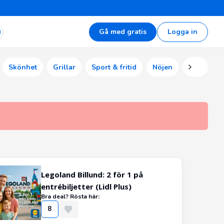
Gå med gratis
Logga in
Skönhet
Grillar
Sport & fritid
Nöjen
Ekonomi
Legoland Billund: 2 för 1 på
entrébiljetter (Lidl Plus)
Bra deal? Rösta här:
8