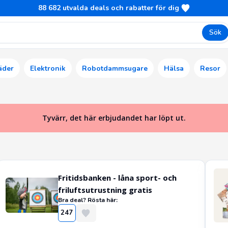
88 682
utvalda deals och rabatter för dig
Sök
äder
Elektronik
Robotdammsugare
Hälsa
Resor
Tyvärr, det här erbjudandet har löpt ut.
Fritidsbanken - låna sport- och
friluftsutrustning gratis
Bra deal? Rösta här:
247