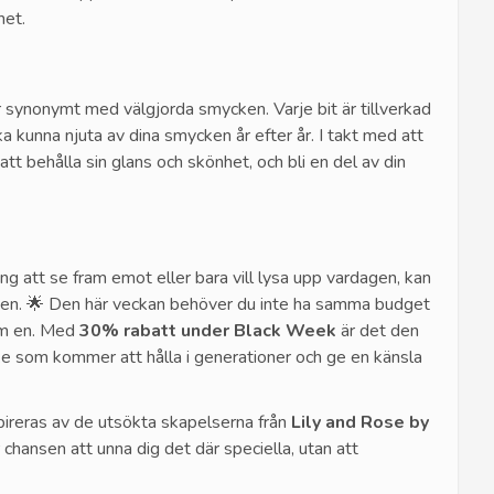
het.
är synonymt med
välgjorda
smycken. Varje bit är tillverkad
a kunna njuta av dina smycken år efter år. I takt med att
t behålla sin glans och skönhet, och bli en del av din
ing att se fram emot eller bara vill lysa upp vardagen, kan
sen. 🌟 Den här veckan behöver du inte ha samma budget
om en. Med
30% rabatt under Black Week
är det den
cke som kommer att hålla i generationer och ge en känsla
nspireras av de utsökta skapelserna från
Lily and Rose by
r chansen att unna dig det där speciella, utan att