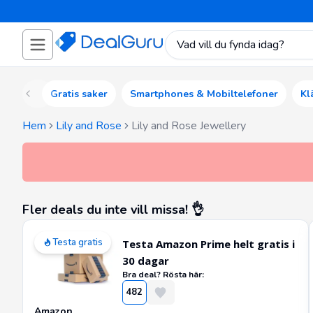
Gratis saker
Smartphones & Mobiltelefoner
Kl
Hem
Lily and Rose
Lily and Rose Jewellery
Fler deals du inte vill missa! 👌
Testa gratis
Testa Amazon Prime helt gratis i
30 dagar
Bra deal? Rösta här:
482
Amazon