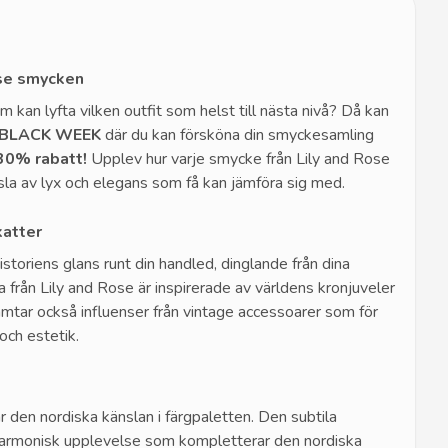
ose smycken
om kan lyfta vilken outfit som helst till nästa nivå? Då kan
BLACK WEEK
där du kan försköna din smyckesamling
30% rabatt!
Upplev hur varje smycke från Lily and Rose
sla av lyx och elegans som få kan jämföra sig med.
katter
historiens glans runt din handled, dinglande från dina
a från Lily and Rose är
inspirerade av världens kronjuveler
mtar också influenser från
vintage accessoarer
som för
och estetik.
är den
nordiska känslan i färgpaletten
. Den subtila
harmonisk upplevelse som kompletterar den nordiska