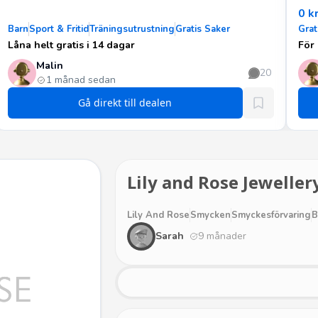
0 k
Barn
Sport & Fritid
Träningsutrustning
Gratis Saker
Grat
Låna helt gratis i 14 dagar
För
Malin
20
1 månad sedan
Gå direkt till dealen
Lily and Rose Jeweller
Lily And Rose
Smycken
Smyckesförvaring
B
Sarah
9 månader