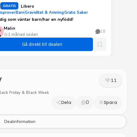
r
GRATIS
Libero
isprover
Barn
Graviditet & Amning
Gratis Saker
 dig som väntar barn/har en nyfödd!
Malin
18
1 månad sedan
Gå direkt till dealen
y
11
lack Friday & Black Week
0
Dela
Spara
Dealinformation