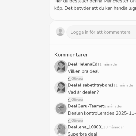
När du beställer denna Manchester Unit
köp. Det betyder att du kan handla lugn
Kommentarer
DealHelenaEd
11 månader
Vilken bra deal!
0
Svara
Dealelisabethtrybom1
11 månader
Vad är dealen?
0
Svara
DealGuru-Teamet
8 månader
Dealen kontrollerades 2025-11-
0
Svara
Deallena_100001
10 månader
Superbra deal