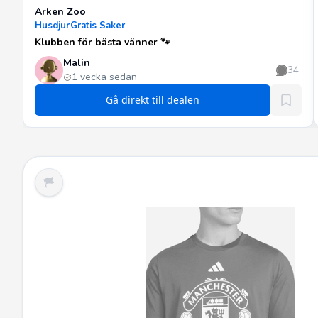
Arken Zoo
Husdjur
Gratis Saker
Klubben för bästa vänner 🐾
Malin
34
1 vecka sedan
Gå direkt till dealen