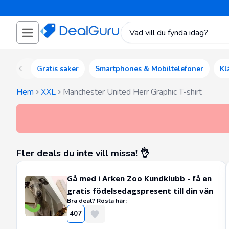
Gratis saker
Smartphones & Mobiltelefoner
Kl
Hem
XXL
Manchester United Herr Graphic T-shirt
Fler deals du inte vill missa! 👌
Gå med i Arken Zoo Kundklubb - få en
gratis födelsedagspresent till din vän
Bra deal? Rösta här:
407