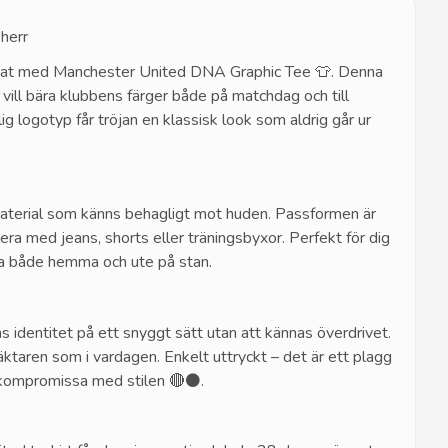
herr
ärtat med Manchester United DNA Graphic Tee 👕. Denna
 vill bära klubbens färger både på matchdag och till
ig logotyp får tröjan en klassisk look som aldrig går ur
smaterial som känns behagligt mot huden. Passformen är
era med jeans, shorts eller träningsbyxor. Perfekt för dig
da både hemma och ute på stan.
 identitet på ett snyggt sätt utan att kännas överdrivet.
läktaren som i vardagen. Enkelt uttryckt – det är ett plagg
tt kompromissa med stilen 🔴⚫.