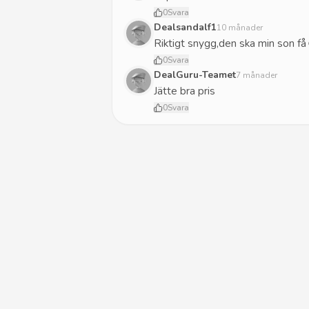
0
Svara
Dealsandalf1
10 månader
Riktigt snygg,den ska min son få
0
Svara
DealGuru-Teamet
7 månader
Jätte bra pris
0
Svara