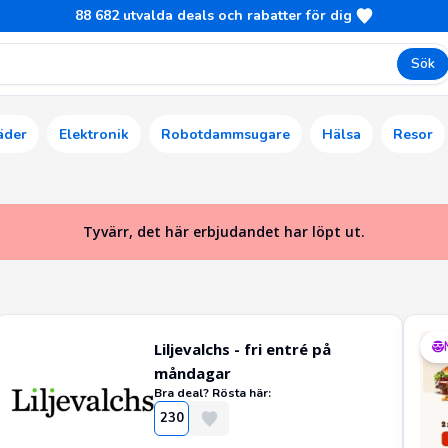
88 682
utvalda deals och rabatter för dig
Sök
äder
Elektronik
Robotdammsugare
Hälsa
Resor
Tyvärr, det här erbjudandet har löpt ut.
Liljevalchs - fri entré på
måndagar
Bra deal? Rösta här:
230