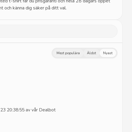
ed t-shirt får du prisgaranti och hela 28 dagars öppet
t och känna dig säker på ditt val.
Mest populära
Äldst
Nyast
23 20:38:55 av vår Dealbot