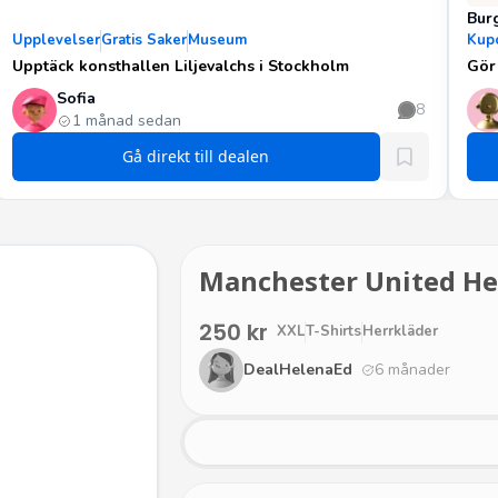
Bur
Upplevelser
Gratis Saker
Museum
Kup
Upptäck konsthallen Liljevalchs i Stockholm
Gör 
Sofia
8
1 månad sedan
Gå direkt till dealen
Manchester United Her
250 kr
XXL
T-Shirts
Herrkläder
DealHelenaEd
6 månader