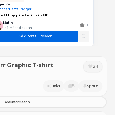
ger King
onger
Restauranger
ett klipp på ett mål från BK!
Malin
11
1 månad sedan
Gå direkt till dealen
r Graphic T-shirt
34
5
Dela
Spara
Dealinformation