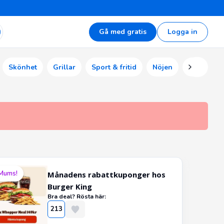
Gå med gratis
Logga in
Skönhet
Grillar
Sport & fritid
Nöjen
Ekonomi
Mums!
Månadens rabattkuponger hos
Burger King
Bra deal? Rösta här:
213