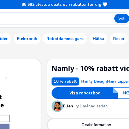
88 682
utvalda deals och rabatter för dig
Sök
äder
Elektronik
Robotdammsugare
Hälsa
Resor
Namly - 10% rabatt vid
10 % rabatt
Namly Design
Namnlappar
I
N
Visa rabattkod
Ellen
1 månad sedan
Dealinformation