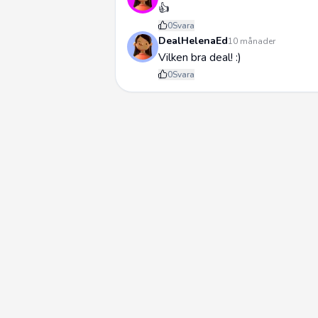
👍
0
Svara
DealHelenaEd
10 månader
Vilken bra deal! :)
0
Svara