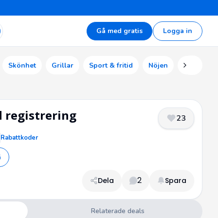
Gå med gratis
Logga in
Skönhet
Grillar
Sport & fritid
Nöjen
Ekonomi
 registrering
23
Rabattkoder
G
2
Dela
Spara
Relaterade deals