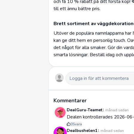
och få 10 % rabatt på ditt första köp! 
till ett ännu bättre pris.
Brett sortiment av väggdekoration
Utöver de populära namnlapparna har 
kan ge ditt hem en personlig touch. Oavs
det något för alla smaker. Gör din var
smarta lösningar. Beställ idag och uppl
Kommentarer
DealGuru-Teamet
1 månad sedan
Dealen kontrollerades 2026-06-
0
Svara
Dealbushelen1
1 månad sedan