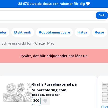
88 676
utvalda deals och rabatter för dig
Sök
äder
Elektronik
Robotdammsugare
Hälsa
Resor
och virusskydd för PC eller Mac
Tyvärr, det här erbjudandet har löpt ut.
Gratis Pusselmaterial på
Supercoloring.com
Bra deal? Rösta här:
200
0 k