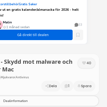
orstillbehör
Gratis Saker
v ut en gratis kalender/almanacka för 2026 - helt
is!
Malin
33
1 månad sedan
Gå direkt till dealen
 - Skydd mot malware och
40
r Mac
n
Mjukvaror
Antivirus
1
Dela
Spara
Dealinformation