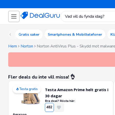
Gratis saker
Smartphones & Mobiltelefoner
Kl
Hem
Norton
Norton AntiVirus Plus - Skydd mot malware 
Fler deals du inte vill missa! 👌
Testa gratis
Testa Amazon Prime helt gratis i
30 dagar
Bra deal? Rösta här:
482
Amazon