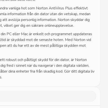
ndra vanliga hot som Norton AntiVirus Plus effektivt
amla information från din dator utan din vetskap, medan
dig att avslöja personlig information. Norton skyddar dig
, vilket ger dig en säkrare onlineupplevelse.
å din PC eller Mac är enkelt och programmet uppdateras
 alltid är skyddad mot de senaste hoten. Med Norton vid
apen att du har ett av de mest pålitliga skydden mot
tt robust och pålitligt skydd för din dator, är Norton
ig fred i sinnet när du navigerar i den digitala världen,
ler dina enheter fria från skadlig kod. Gör ditt digitala liv
s.