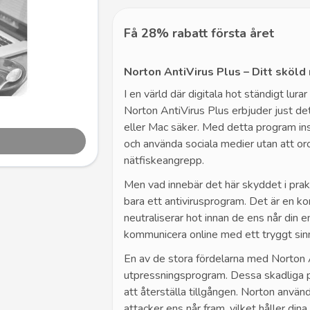
Få 28% rabatt första året
Norton AntiVirus Plus – Ditt sköld
I en värld där digitala hot ständigt lurar
Norton AntiVirus Plus erbjuder just d
eller Mac säker. Med detta program inst
och använda sociala medier utan att or
nätfiskeangrepp.
Men vad innebär det här skyddet i prak
bara ett antivirusprogram. Det är en k
neutraliserar hot innan de ens når din 
kommunicera online med ett tryggt sinn
En av de stora fördelarna med Norton 
utpressningsprogram. Dessa skadliga p
att återställa tillgången. Norton använ
attacker ens når fram, vilket håller dina