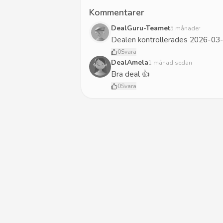
Kommentarer
DealGuru-Teamet
5 månader
Dealen kontrollerades 2026-03-
0
Svara
DealAmela
1 månad sedan
Bra deal 👍
0
Svara