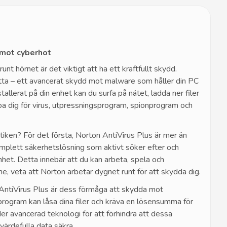
 mot cyberhot
 runt hörnet är det viktigt att ha ett kraftfullt skydd.
etta – ett avancerat skydd mot malware som håller din PC
allerat på din enhet kan du surfa på nätet, ladda ner filer
oa dig för virus, utpressningsprogram, spionprogram och
tiken? För det första, Norton AntiVirus Plus är mer än
omplett säkerhetslösning som aktivt söker efter och
enhet. Detta innebär att du kan arbeta, spela och
e, veta att Norton arbetar dygnet runt för att skydda dig.
AntiVirus Plus är dess förmåga att skydda mot
rogram kan låsa dina filer och kräva en lösensumma för
der avancerad teknologi för att förhindra att dessa
 värdefulla data säkra.