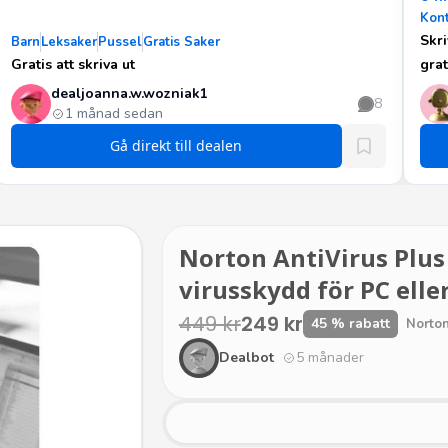
Kont
Skri
Barn
Leksaker
Pussel
Gratis Saker
Gratis att skriva ut
grat
dealjoanna.w.wozniak1
8
1 månad sedan
Gå direkt till dealen
Norton AntiVirus Plus
virusskydd för PC elle
449 kr
249 kr
45 % rabatt
Norto
Dealbot
5 månader