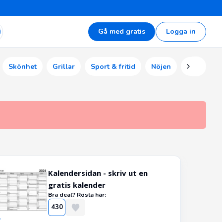
Gå med gratis
Logga in
Skönhet
Grillar
Sport & fritid
Nöjen
Ekonomi
Kalendersidan - skriv ut en
gratis kalender
Bra deal? Rösta här:
430
r