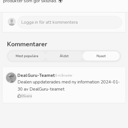
produkter som gör skillnad. 🌍
Kommentarer
Mest populära
Äldst
Nyast
DealGuru-Teamet
6 månader
Dealen uppdaterades med ny information 2024-01-
30 av DealGuru-teamet
0
Svara