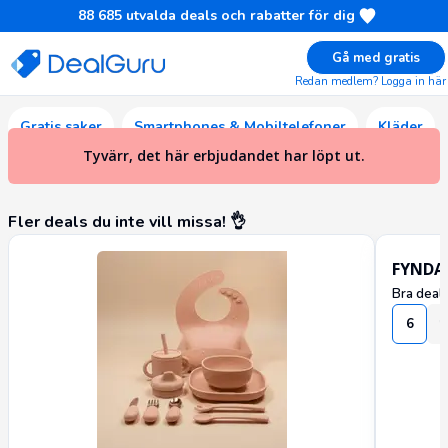
88 685
utvalda deals och rabatter för dig
Gå med gratis
Redan medlem? Logga in här
Joi
Gratis saker
Smartphones & Mobiltelefoner
Kläder
Hem
Prenumerera på Joi Livings nyhetsbrev och få 10% på din första order
Living
Tyvärr, det här erbjudandet har löpt ut.
Fler deals du inte vill missa! 👌
FYNDA 
Bra deal?
6