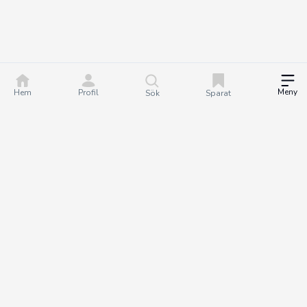
Meny
Hem
Profil
Sök
Sparat
DealGuru.se är ett community för dig som älskar bra
erbjudanden och deals. Tillsammans hjälper vi varandra att göra
bättre köp genom att hitta och dela de bästa erbjudandena. Det
är helt gratis att bli medlem på Dealguru, så om du vill fatta
smartare köpbeslut och spara både tid och pengar - bli en
DealGuru du också!