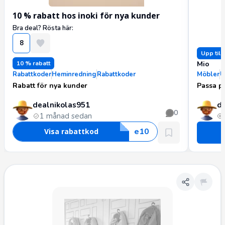
10 % rabatt hos inoki för nya kunder
Bra deal? Rösta här:
8
Upp till
10 % rabatt
Mio
Rabattkoder
Heminredning
Rabattkoder
Möbler
U
Rabatt för nya kunder
Passa på
dealnikolas951
d
0
1 månad sedan
e
1
0
Visa rabattkod