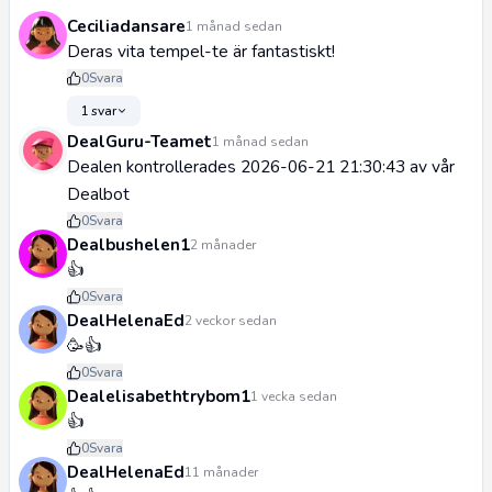
Ceciliadansare
1 månad sedan
Deras vita tempel-te är fantastiskt!
0
Svara
1 svar
DealGuru-Teamet
1 månad sedan
Dealen kontrollerades 2026-06-21 21:30:43 av vår
Dealbot
0
Svara
Dealbushelen1
2 månader
👍
0
Svara
DealHelenaEd
2 veckor sedan
🥳👍
0
Svara
Dealelisabethtrybom1
1 vecka sedan
👍
0
Svara
DealHelenaEd
11 månader