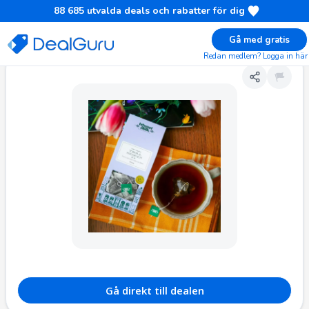
88 685
utvalda deals och rabatter för dig
Gå med gratis
Redan medlem? Logga in här
Hem
Rabatt på Kaffe- och Teteillbehör
Gratis saker
Smartphones & Mobiltelefoner
Kläder
Gå direkt till dealen